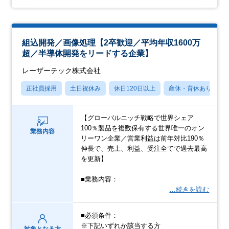
組込開発／画像処理【2卒歓迎／平均年収1600万
超／半導体開発をリードする企業】
レーザーテック株式会社
正社員採用
土日祝休み
休日120日以上
産休・育休あり
【グローバルニッチ戦略で世界シェア
100％製品を複数保有する世界唯一のオン
業務内容
リーワン企業／営業利益は前年対比190％
伸長で、売上、利益、受注全てで過去最高
を更新】
■業務内容：
…続きを読む
■必須条件：
※下記いずれか該当する方