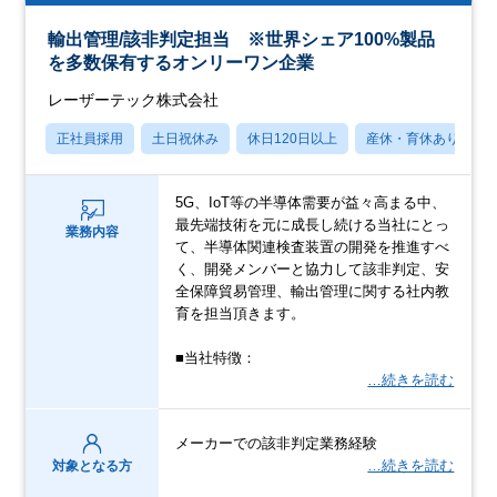
輸出管理/該非判定担当 ※世界シェア100%製品
を多数保有するオンリーワン企業
レーザーテック株式会社
正社員採用
土日祝休み
休日120日以上
産休・育休あり
5G、IoT等の半導体需要が益々高まる中、
最先端技術を元に成長し続ける当社にとっ
業務内容
て、半導体関連検査装置の開発を推進すべ
く、開発メンバーと協力して該非判定、安
全保障貿易管理、輸出管理に関する社内教
育を担当頂きます。
■当社特徴：
…続きを読む
メーカーでの該非判定業務経験
…続きを読む
対象となる方