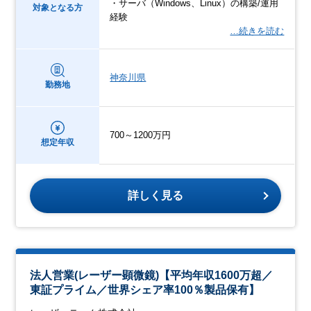
・サーバ（Windows、Linux）の構築/運用
対象となる方
経験
…続きを読む
神奈川県
勤務地
700～1200万円
想定年収
詳しく見る
法人営業(レーザー顕微鏡)【平均年収1600万超／
東証プライム／世界シェア率100％製品保有】