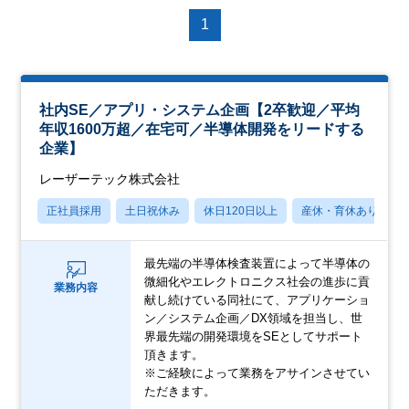
1
社内SE／アプリ・システム企画【2卒歓迎／平均
年収1600万超／在宅可／半導体開発をリードする
企業】
レーザーテック株式会社
正社員採用
土日祝休み
休日120日以上
産休・育休あり
最先端の半導体検査装置によって半導体の
微細化やエレクトロニクス社会の進歩に貢
業務内容
献し続けている同社にて、アプリケーショ
ン／システム企画／DX領域を担当し、世
界最先端の開発環境をSEとしてサポート
頂きます。
※ご経験によって業務をアサインさせてい
ただきます。