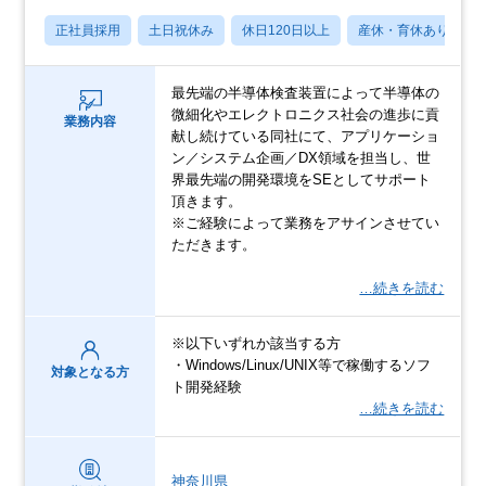
正社員採用
土日祝休み
休日120日以上
産休・育休あり
最先端の半導体検査装置によって半導体の
微細化やエレクトロニクス社会の進歩に貢
業務内容
献し続けている同社にて、アプリケーショ
ン／システム企画／DX領域を担当し、世
界最先端の開発環境をSEとしてサポート
頂きます。
※ご経験によって業務をアサインさせてい
ただきます。
…続きを読む
※以下いずれか該当する方
・Windows/Linux/UNIX等で稼働するソフ
対象となる方
ト開発経験
…続きを読む
神奈川県