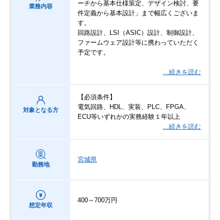
ーチから基本仕様策定、デザイン検討、要
業務内容
件定義から基本設計」まで幅広くございま
す。
回路設計、LSI（ASIC）設計、制御設計、
ファームウェア設計等に携わっていただく
予定です。
…続きを読む
【必須条件】
電気回路、HDL、実装、PLC、FPGA、
対象となる方
ECU等いずれかの実務経験１年以上
…続きを読む
宮城県
勤務地
400～700万円
想定年収