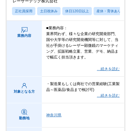
レーザーテック株式会社
正社員採用
土日祝休み
休日120日以上
産休・育休あり
■業務内容：
業界問わず、様々な企業の研究開発部門、
業務内容
国や大学等の研究開発機関等に対して、当
社が手掛けるレーザー顕微鏡のマーケティ
ング、拡販戦略立案、営業、デモ、納品ま
で幅広く担当頂きます。
…続きを読む
・製造業もしくは商社での営業経験(工業製
品～医薬品/食品まで検討可)
対象となる方
…続きを読む
神奈川県
勤務地