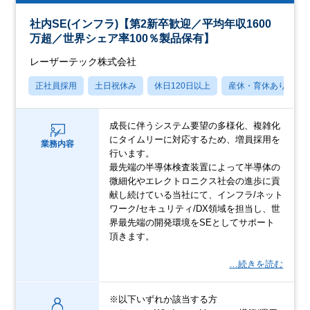
社内SE(インフラ)【第2新卒歓迎／平均年収1600
万超／世界シェア率100％製品保有】
レーザーテック株式会社
正社員採用
土日祝休み
休日120日以上
産休・育休あり
成長に伴うシステム要望の多様化、複雑化
にタイムリーに対応するため、増員採用を
業務内容
行います。
最先端の半導体検査装置によって半導体の
微細化やエレクトロニクス社会の進歩に貢
献し続けている当社にて、インフラ/ネット
ワーク/セキュリティ/DX領域を担当し、世
界最先端の開発環境をSEとしてサポート
頂きます。
…続きを読む
※以下いずれか該当する方