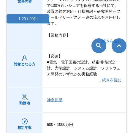
業務内容
で100%近いシェアを保有する当社にて、
装置の顧客対応・仕様検討～研究開発～フ
ィールドサービスと一連の流れをお任せし
1-20 / 20件
ます。
【業務内容】
…続きを読む
【必須】
■電気・電子回路の設計、精密機構の設
対象となる方
計、光学設計、システム設計、ソフトウェ
ア開発のいずれかの実務経験
…続きを読む
神奈川県
勤務地
600～1000万円
想定年収