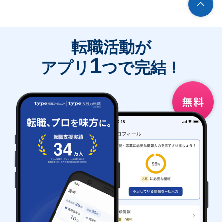
転職活動が
1
アプリ
つで完結！