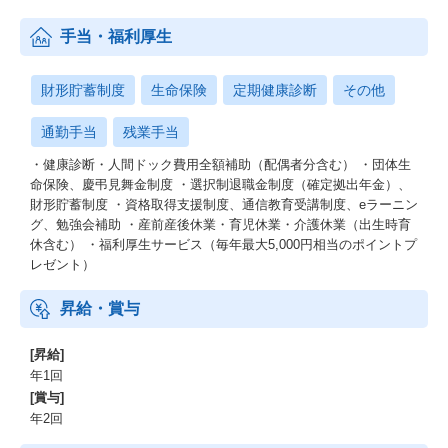
手当・福利厚生
財形貯蓄制度
生命保険
定期健康診断
その他
通勤手当
残業手当
・健康診断・人間ドック費用全額補助（配偶者分含む） ・団体生
命保険、慶弔見舞金制度 ・選択制退職金制度（確定拠出年金）、
財形貯蓄制度 ・資格取得支援制度、通信教育受講制度、eラーニン
グ、勉強会補助 ・産前産後休業・育児休業・介護休業（出生時育
休含む） ・福利厚生サービス（毎年最大5,000円相当のポイントプ
レゼント）
昇給・賞与
[昇給]
年1回
[賞与]
年2回