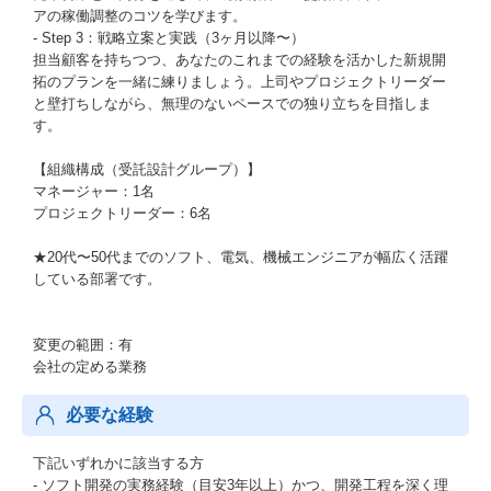
アの稼働調整のコツを学びます。
- Step 3：戦略立案と実践（3ヶ月以降〜）
担当顧客を持ちつつ、あなたのこれまでの経験を活かした新規開
拓のプランを一緒に練りましょう。上司やプロジェクトリーダー
と壁打ちしながら、無理のないペースでの独り立ちを目指しま
す。
【組織構成（受託設計グループ）】
マネージャー：1名
プロジェクトリーダー：6名
★20代〜50代までのソフト、電気、機械エンジニアが幅広く活躍
している部署です。
変更の範囲：有
会社の定める業務
必要な経験
下記いずれかに該当する方
- ソフト開発の実務経験（目安3年以上）かつ、開発工程を深く理