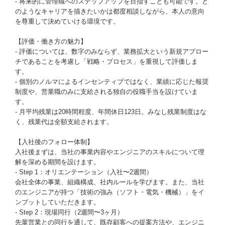
- 将来的に管理職へのステップアップを目指すことも可能です。ど
のようなキャリアを描きたいかは都度相談しながら、本人の意向
を尊重して決めていける環境です。
【評価・働き方の魅力】
- 評価については、数字のみならず、業務拡大という新規アプロー
チであることを考慮し「戦略・プロセス」を重視して評価しま
す。
- 個別のノルマによるインセンティブではなく、業績に応じた報奨
制度や、営業職のみに支給される独自の役職手当を設けていま
す。
- 月平均残業は20時間程度、年間休日123日。みなし残業制度はな
く、残業代は全額支給されます。
【入社後のフォロー体制】
入社後まずは、当社の事業内容やエンジニアのスキルについて理
解を深める期間を設けます。
- Step 1：オリエンテーション（入社〜2週間）
会社全体の事業、組織構成、社内ルールを学びます。また、当社
のエンジニアが持つ「技術の強み（ソフト・電気・機械）」をイ
ンプットしていただきます。
- Step 2：現場同行（2週間〜3ヶ月）
先輩営業との同行を通して、既存顧客への提案方法や、エンジニ