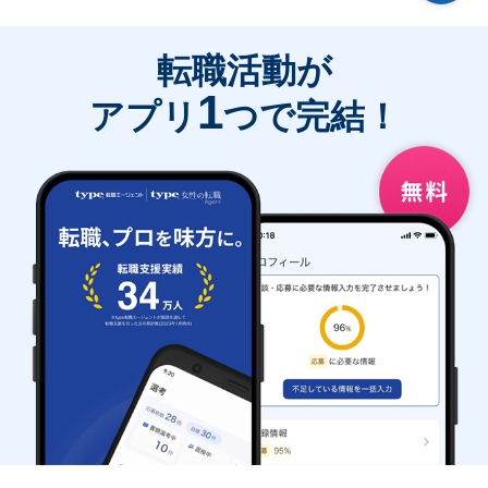
転職活動が
1
アプリ
つで完結！