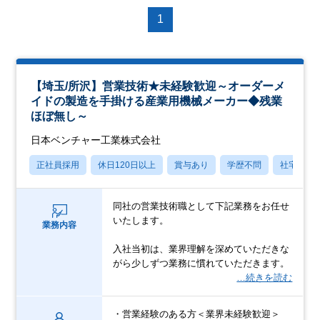
1
【埼玉/所沢】営業技術★未経験歓迎～オーダーメ
イドの製造を手掛ける産業用機械メーカー◆残業
ほぼ無し～
日本ベンチャー工業株式会社
正社員採用
休日120日以上
賞与あり
学歴不問
社宅・住
同社の営業技術職として下記業務をお任せ
いたします。
業務内容
入社当初は、業界理解を深めていただきな
がら少しずつ業務に慣れていただきます。
…続きを読む
・営業経験のある方＜業界未経験歓迎＞