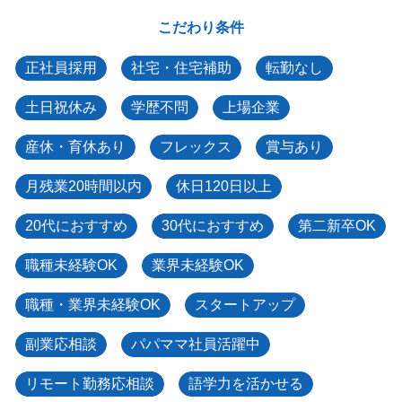
こだわり条件
正社員採用
社宅・住宅補助
転勤なし
土日祝休み
学歴不問
上場企業
産休・育休あり
フレックス
賞与あり
月残業20時間以内
休日120日以上
20代におすすめ
30代におすすめ
第二新卒OK
職種未経験OK
業界未経験OK
職種・業界未経験OK
スタートアップ
副業応相談
パパママ社員活躍中
リモート勤務応相談
語学力を活かせる