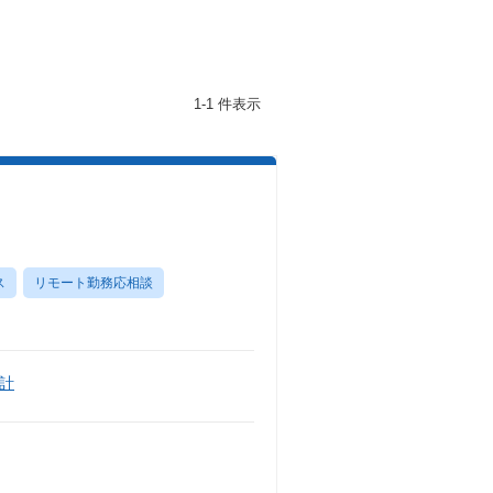
1-1 件表示
ス
リモート勤務応相談
計