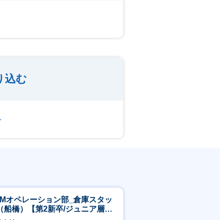
り込む
～
CMオペレーション部_倉庫スタッ
（船橋）【第2新卒/ジュニア層歓
】