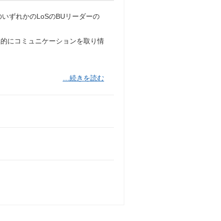
, Tax）のいずれかのLoSのBUリーダーの
極的にコミュニケーションを取り情
…続きを読む