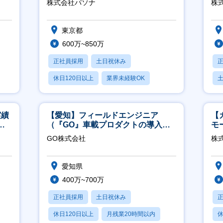
株式会社パソナ
株
東京都
600万~850万
正社員採用
土日祝休み
休日120日以上
業界未経験OK
産休・育休あり
実績
【愛知】フィールドエンジニア
【
週4
（『GO』車載プロダクトの導入サ
モ
ポート／年休120日／土日祝休／直
万
GO株式会社
株式
行直帰
愛知県
400万~700万
正社員採用
土日祝休み
休日120日以上
月残業20時間以内
休