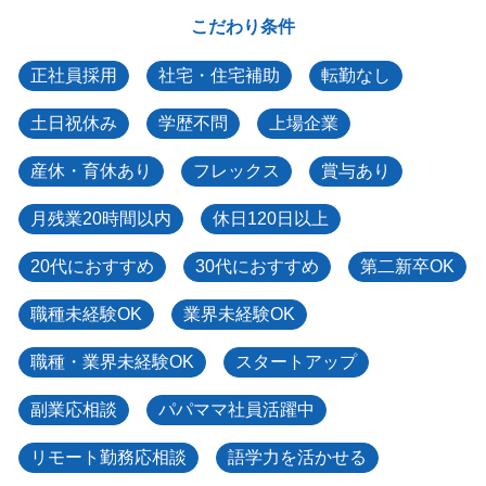
こだわり条件
正社員採用
社宅・住宅補助
転勤なし
土日祝休み
学歴不問
上場企業
産休・育休あり
フレックス
賞与あり
月残業20時間以内
休日120日以上
20代におすすめ
30代におすすめ
第二新卒OK
職種未経験OK
業界未経験OK
職種・業界未経験OK
スタートアップ
副業応相談
パパママ社員活躍中
リモート勤務応相談
語学力を活かせる