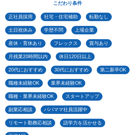
こだわり条件
正社員採用
社宅・住宅補助
転勤なし
土日祝休み
学歴不問
上場企業
産休・育休あり
フレックス
賞与あり
月残業20時間以内
休日120日以上
20代におすすめ
30代におすすめ
第二新卒OK
職種未経験OK
業界未経験OK
職種・業界未経験OK
スタートアップ
副業応相談
パパママ社員活躍中
リモート勤務応相談
語学力を活かせる