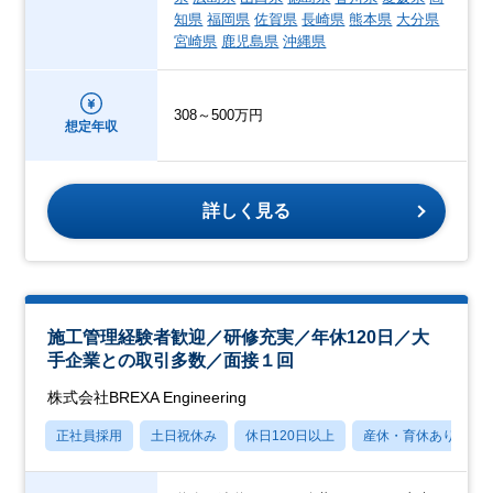
知県
福岡県
佐賀県
長崎県
熊本県
大分県
宮崎県
鹿児島県
沖縄県
308～500万円
想定年収
詳しく見る
施工管理経験者歓迎／研修充実／年休120日／大
手企業との取引多数／面接１回
株式会社BREXA Engineering
正社員採用
土日祝休み
休日120日以上
産休・育休あり