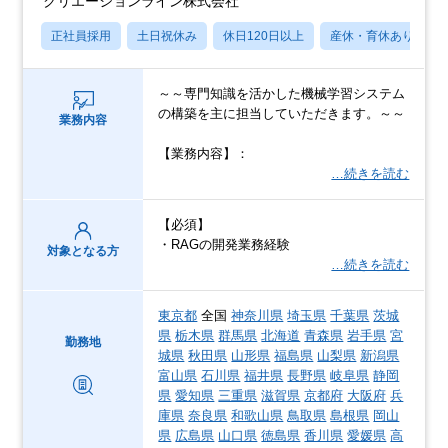
クリエーションライン株式会社
正社員採用
土日祝休み
休日120日以上
産休・育休あり
～～専門知識を活かした機械学習システム
の構築を主に担当していただきます。～～
業務内容
【業務内容】：
…続きを読む
【必須】
・RAGの開発業務経験
対象となる方
…続きを読む
東京都
全国
神奈川県
埼玉県
千葉県
茨城
県
栃木県
群馬県
北海道
青森県
岩手県
宮
勤務地
城県
秋田県
山形県
福島県
山梨県
新潟県
富山県
石川県
福井県
長野県
岐阜県
静岡
県
愛知県
三重県
滋賀県
京都府
大阪府
兵
庫県
奈良県
和歌山県
鳥取県
島根県
岡山
県
広島県
山口県
徳島県
香川県
愛媛県
高