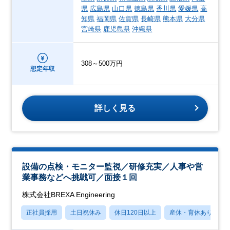
県
広島県
山口県
徳島県
香川県
愛媛県
高
知県
福岡県
佐賀県
長崎県
熊本県
大分県
宮崎県
鹿児島県
沖縄県
308～500万円
想定年収
詳しく見る
設備の点検・モニター監視／研修充実／人事や営
業事務などへ挑戦可／面接１回
株式会社BREXA Engineering
正社員採用
土日祝休み
休日120日以上
産休・育休あり