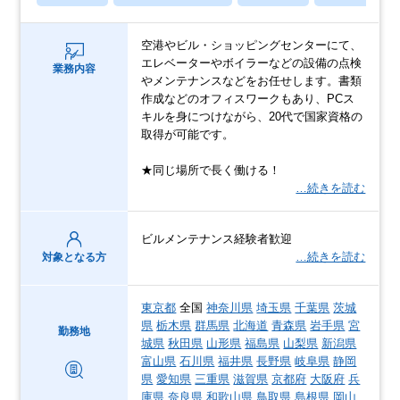
空港やビル・ショッピングセンターにて、
エレベーターやボイラーなどの設備の点検
業務内容
やメンテナンスなどをお任せします。書類
作成などのオフィスワークもあり、PCス
キルを身につけながら、20代で国家資格の
取得が可能です。
★同じ場所で長く働ける！
…続きを読む
ビルメンテナンス経験者歓迎
…続きを読む
対象となる方
東京都
全国
神奈川県
埼玉県
千葉県
茨城
県
栃木県
群馬県
北海道
青森県
岩手県
宮
勤務地
城県
秋田県
山形県
福島県
山梨県
新潟県
富山県
石川県
福井県
長野県
岐阜県
静岡
県
愛知県
三重県
滋賀県
京都府
大阪府
兵
庫県
奈良県
和歌山県
鳥取県
島根県
岡山