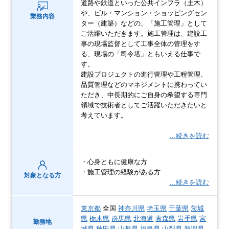
道路や鉄道といった公共インフラ（土木）
や、ビル・マンション・ショッピングセン
業務内容
ター（建築）などの、「施工管理」として
ご活躍いただきます。施工管理は、建設工
事の現場監督として工事全体の管理をす
る、現場の「司令塔」ともいえる仕事で
す。
建設プロジェクトの進行管理や工程管理、
品質管理などのマネジメントに携わってい
ただき、中長期的にご自身の希望する専門
領域で技術者としてご活躍いただきたいと
考えています。
…続きを読む
・心身ともに健康な方
・施工管理の経験がある方
対象となる方
…続きを読む
東京都
全国
神奈川県
埼玉県
千葉県
茨城
県
栃木県
群馬県
北海道
青森県
岩手県
宮
勤務地
城県
秋田県
山形県
福島県
山梨県
新潟県