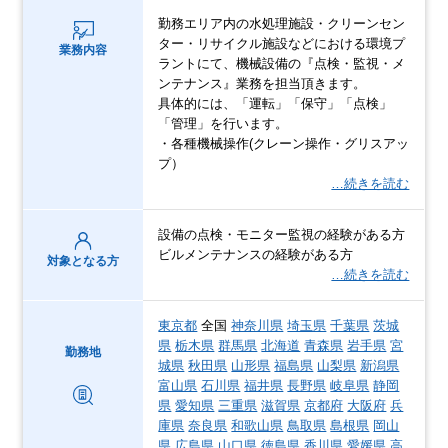
勤務エリア内の水処理施設・クリーンセン
ター・リサイクル施設などにおける環境プ
業務内容
ラントにて、機械設備の『点検・監視・メ
ンテナンス』業務を担当頂きます。
具体的には、「運転」「保守」「点検」
「管理」を行います。
・各種機械操作(クレーン操作・グリスアッ
プ）
…続きを読む
設備の点検・モニター監視の経験がある方
ビルメンテナンスの経験がある方
対象となる方
…続きを読む
東京都
全国
神奈川県
埼玉県
千葉県
茨城
県
栃木県
群馬県
北海道
青森県
岩手県
宮
勤務地
城県
秋田県
山形県
福島県
山梨県
新潟県
富山県
石川県
福井県
長野県
岐阜県
静岡
県
愛知県
三重県
滋賀県
京都府
大阪府
兵
庫県
奈良県
和歌山県
鳥取県
島根県
岡山
県
広島県
山口県
徳島県
香川県
愛媛県
高