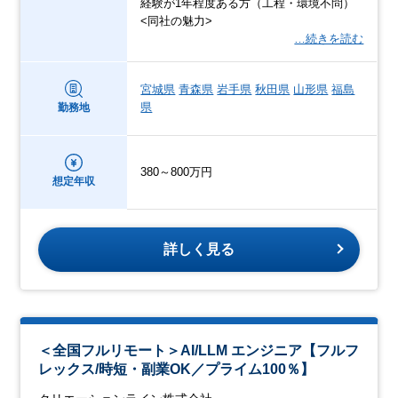
経験が1年程度ある方（工程・環境不問）
<同社の魅力>
…続きを読む
宮城県
青森県
岩手県
秋田県
山形県
福島
県
勤務地
380～800万円
想定年収
詳しく見る
＜全国フルリモート＞AI/LLM エンジニア【フルフ
レックス/時短・副業OK／プライム100％】