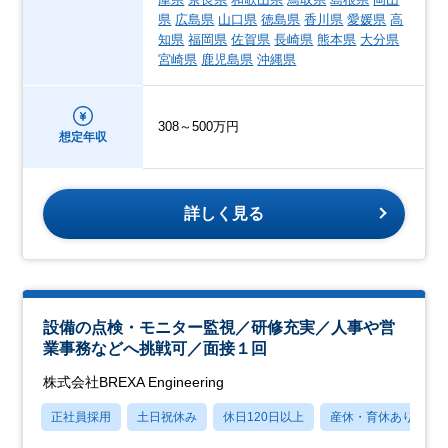
県
広島県
山口県
徳島県
香川県
愛媛県
高
知県
福岡県
佐賀県
長崎県
熊本県
大分県
宮崎県
鹿児島県
沖縄県
308～500万円
想定年収
詳しく見る
設備の点検・モニター監視／研修充実／人事や営
業事務などへ挑戦可／面接１回
株式会社BREXA Engineering
正社員採用
土日祝休み
休日120日以上
産休・育休あり