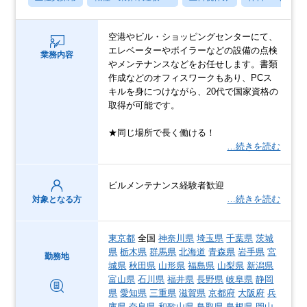
空港やビル・ショッピングセンターにて、
エレベーターやボイラーなどの設備の点検
業務内容
やメンテナンスなどをお任せします。書類
作成などのオフィスワークもあり、PCス
キルを身につけながら、20代で国家資格の
取得が可能です。
★同じ場所で長く働ける！
…続きを読む
ビルメンテナンス経験者歓迎
…続きを読む
対象となる方
東京都
全国
神奈川県
埼玉県
千葉県
茨城
県
栃木県
群馬県
北海道
青森県
岩手県
宮
勤務地
城県
秋田県
山形県
福島県
山梨県
新潟県
富山県
石川県
福井県
長野県
岐阜県
静岡
県
愛知県
三重県
滋賀県
京都府
大阪府
兵
庫県
奈良県
和歌山県
鳥取県
島根県
岡山