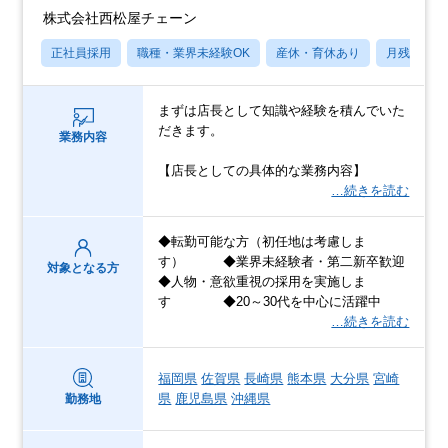
株式会社西松屋チェーン
正社員採用
職種・業界未経験OK
産休・育休あり
月残業20
まずは店長として知識や経験を積んでいた
だきます。
業務内容
【店長としての具体的な業務内容】
…続きを読む
◆転勤可能な方（初任地は考慮しま
す） ◆業界未経験者・第二新卒歓迎
対象となる方
◆人物・意欲重視の採用を実施しま
す ◆20～30代を中心に活躍中
…続きを読む
福岡県
佐賀県
長崎県
熊本県
大分県
宮崎
県
鹿児島県
沖縄県
勤務地