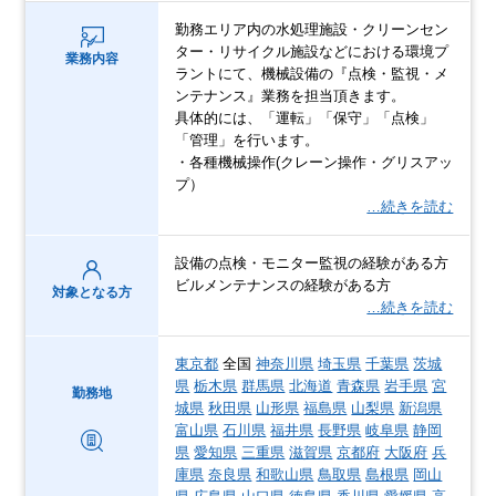
勤務エリア内の水処理施設・クリーンセン
ター・リサイクル施設などにおける環境プ
業務内容
ラントにて、機械設備の『点検・監視・メ
ンテナンス』業務を担当頂きます。
具体的には、「運転」「保守」「点検」
「管理」を行います。
・各種機械操作(クレーン操作・グリスアッ
プ）
…続きを読む
設備の点検・モニター監視の経験がある方
ビルメンテナンスの経験がある方
対象となる方
…続きを読む
東京都
全国
神奈川県
埼玉県
千葉県
茨城
県
栃木県
群馬県
北海道
青森県
岩手県
宮
勤務地
城県
秋田県
山形県
福島県
山梨県
新潟県
富山県
石川県
福井県
長野県
岐阜県
静岡
県
愛知県
三重県
滋賀県
京都府
大阪府
兵
庫県
奈良県
和歌山県
鳥取県
島根県
岡山