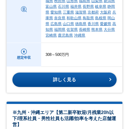
城県
秋田県
山形県
福島県
山梨県
新潟県
富山県
石川県
福井県
長野県
岐阜県
静岡
県
愛知県
三重県
滋賀県
京都府
大阪府
兵
庫県
奈良県
和歌山県
鳥取県
島根県
岡山
県
広島県
山口県
徳島県
香川県
愛媛県
高
知県
福岡県
佐賀県
長崎県
熊本県
大分県
宮崎県
鹿児島県
沖縄県
308～500万円
想定年収
詳しく見る
※九州・沖縄エリア【第二新卒歓迎/月残業20h以
下/理系社員・男性社員も活躍/効率を考えた店舗運
営】