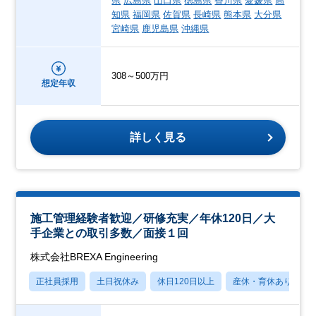
県
広島県
山口県
徳島県
香川県
愛媛県
高
知県
福岡県
佐賀県
長崎県
熊本県
大分県
宮崎県
鹿児島県
沖縄県
308～500万円
想定年収
詳しく見る
施工管理経験者歓迎／研修充実／年休120日／大
手企業との取引多数／面接１回
株式会社BREXA Engineering
正社員採用
土日祝休み
休日120日以上
産休・育休あり