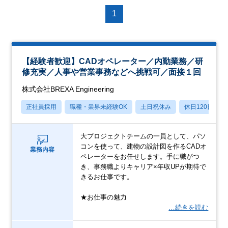
1
【経験者歓迎】CADオペレーター／内勤業務／研
修充実／人事や営業事務などへ挑戦可／面接１回
株式会社BREXA Engineering
正社員採用
職種・業界未経験OK
土日祝休み
休日120日以上
大プロジェクトチームの一員として、パソ
コンを使って、建物の設計図を作るCADオ
業務内容
ペレーターをお任せします。手に職がつ
き、事務職よりキャリア×年収UPが期待で
きるお仕事です。
★お仕事の魅力
…続きを読む