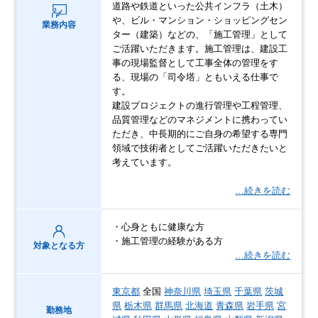
道路や鉄道といった公共インフラ（土木）
や、ビル・マンション・ショッピングセン
業務内容
ター（建築）などの、「施工管理」として
ご活躍いただきます。施工管理は、建設工
事の現場監督として工事全体の管理をす
る、現場の「司令塔」ともいえる仕事で
す。
建設プロジェクトの進行管理や工程管理、
品質管理などのマネジメントに携わってい
ただき、中長期的にご自身の希望する専門
領域で技術者としてご活躍いただきたいと
考えています。
…続きを読む
・心身ともに健康な方
・施工管理の経験がある方
対象となる方
…続きを読む
東京都
全国
神奈川県
埼玉県
千葉県
茨城
県
栃木県
群馬県
北海道
青森県
岩手県
宮
勤務地