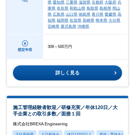
県
愛知県
三重県
滋賀県
京都府
大阪府
兵
庫県
奈良県
和歌山県
鳥取県
島根県
岡山
県
広島県
山口県
徳島県
香川県
愛媛県
高
知県
福岡県
佐賀県
長崎県
熊本県
大分県
宮崎県
鹿児島県
沖縄県
308～500万円
想定年収
詳しく見る
施工管理経験者歓迎／研修充実／年休120日／大
手企業との取引多数／面接１回
株式会社BREXA Engineering
正社員採用
土日祝休み
休日120日以上
産休・育休あり