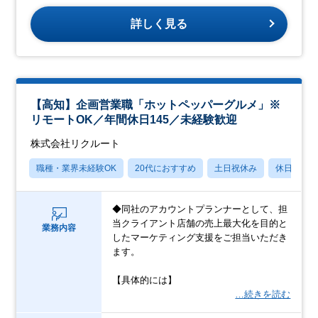
詳しく見る
【高知】企画営業職「ホットペッパーグルメ」※
リモートOK／年間休日145／未経験歓迎
株式会社リクルート
職種・業界未経験OK
20代におすすめ
土日祝休み
休日120
◆同社のアカウントプランナーとして、担
当クライアント店舗の売上最大化を目的と
業務内容
したマーケティング支援をご担当いただき
ます。
【具体的には】
…続きを読む