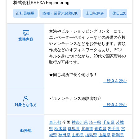
株式会社BREXA Engineering
正社員採用
職種・業界未経験OK
土日祝休み
休日120日以上
空港やビル・ショッピングセンターにて、
エレベーターやボイラーなどの設備の点検
業務内容
やメンテナンスなどをお任せします。書類
作成などのオフィスワークもあり、PCス
キルを身につけながら、20代で国家資格の
取得が可能です。
★同じ場所で長く働ける！
…続きを読む
ビルメンテナンス経験者歓迎
…続きを読む
対象となる方
東京都
全国
神奈川県
埼玉県
千葉県
茨城
県
栃木県
群馬県
北海道
青森県
岩手県
宮
勤務地
城県
秋田県
山形県
福島県
山梨県
新潟県