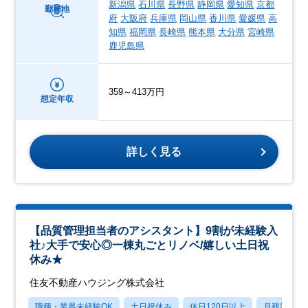
新潟県
石川県
長野県
静岡県
愛知県
京都
勤務地
府
大阪府
兵庫県
岡山県
香川県
愛媛県
高
知県
福岡県
長崎県
熊本県
大分県
宮崎県
鹿児島県
359～413万円
想定年収
詳しく見る
【品質管理担当者のアシスタント】9割が未経験入
社♪大手で安心◎一棟丸ごとリノベ/嬉しい土日祝
休み★
住友不動産ハウジング株式会社
職種・業界未経験OK
土日祝休み
休日120日以上
月残業20