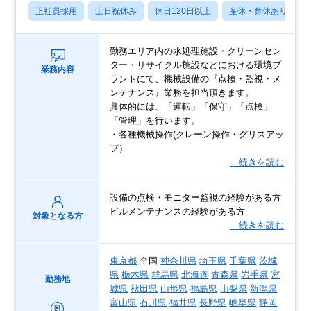
正社員採用
土日祝休み
休日120日以上
産休・育休あり
勤務エリア内の水処理施設・クリーンセン
ター・リサイクル施設などにおける環境プ
業務内容
ラントにて、機械設備の『点検・監視・メ
ンテナンス』業務を担当頂きます。
具体的には、「運転」「保守」「点検」
「管理」を行います。
・各種機械操作(クレーン操作・グリスアッ
プ）
…続きを読む
設備の点検・モニター監視の経験がある方
ビルメンテナンスの経験がある方
対象となる方
…続きを読む
東京都
全国
神奈川県
埼玉県
千葉県
茨城
県
栃木県
群馬県
北海道
青森県
岩手県
宮
勤務地
城県
秋田県
山形県
福島県
山梨県
新潟県
富山県
石川県
福井県
長野県
岐阜県
静岡