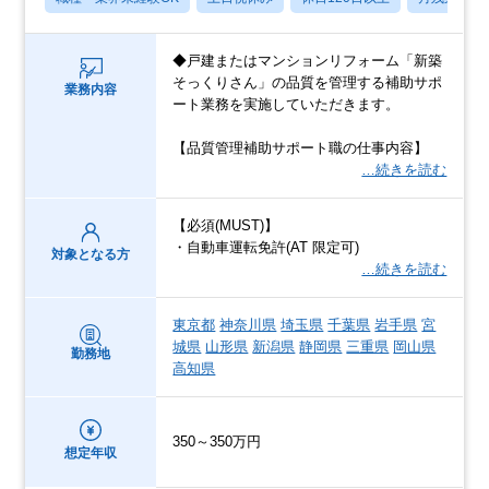
◆戸建またはマンションリフォーム「新築
そっくりさん」の品質を管理する補助サポ
業務内容
ート業務を実施していただきます。
【品質管理補助サポート職の仕事内容】
…続きを読む
【必須(MUST)】
・自動車運転免許(AT 限定可)
対象となる方
…続きを読む
東京都
神奈川県
埼玉県
千葉県
岩手県
宮
城県
山形県
新潟県
静岡県
三重県
岡山県
勤務地
高知県
350～350万円
想定年収