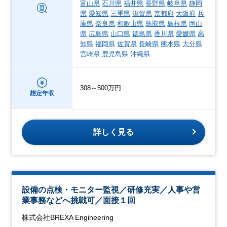
富山県
石川県
福井県
長野県
岐阜県
静岡
県
愛知県
三重県
滋賀県
京都府
大阪府
兵
庫県
奈良県
和歌山県
鳥取県
島根県
岡山
県
広島県
山口県
徳島県
香川県
愛媛県
高
知県
福岡県
佐賀県
長崎県
熊本県
大分県
宮崎県
鹿児島県
沖縄県
308～500万円
想定年収
詳しく見る
設備の点検・モニター監視／研修充実／人事や営
業事務などへ挑戦可／面接１回
株式会社BREXA Engineering