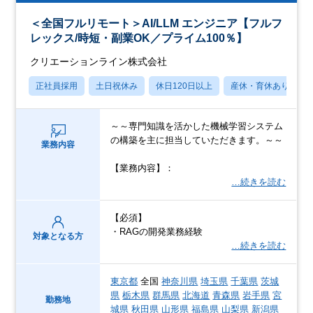
＜全国フルリモート＞AI/LLM エンジニア【フルフ
レックス/時短・副業OK／プライム100％】
クリエーションライン株式会社
正社員採用
土日祝休み
休日120日以上
産休・育休あり
～～専門知識を活かした機械学習システム
の構築を主に担当していただきます。～～
業務内容
【業務内容】：
…続きを読む
【必須】
・RAGの開発業務経験
対象となる方
…続きを読む
東京都
全国
神奈川県
埼玉県
千葉県
茨城
県
栃木県
群馬県
北海道
青森県
岩手県
宮
勤務地
城県
秋田県
山形県
福島県
山梨県
新潟県