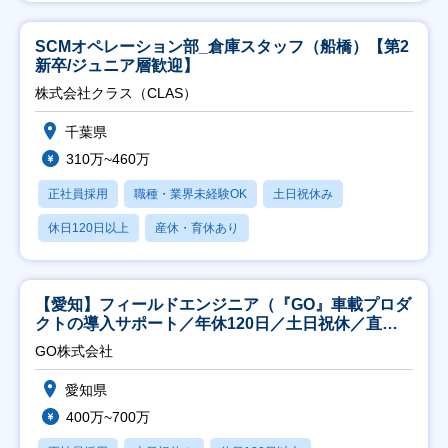
SCMオペレーション部_倉庫スタッフ（船橋）【第2
新卒/ジュニア層歓迎】
株式会社クラス（CLAS）
千葉県
310万~460万
正社員採用
職種・業界未経験OK
土日祝休み
休日120日以上
産休・育休あり
【愛知】フィールドエンジニア（『GO』車載プロダ
クトの導入サポート／年休120日／土日祝休／直行
直帰
GO株式会社
愛知県
400万~700万