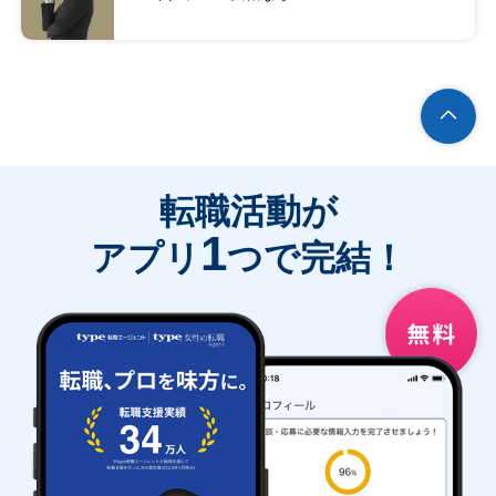
転職活動が
1
アプリ
つで完結！