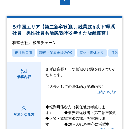
※中国エリア【第二新卒歓迎/月残業20h以下/理系
社員・男性社員も活躍/効率を考えた店舗運営】
株式会社西松屋チェーン
正社員採用
職種・業界未経験OK
産休・育休あり
月残業20
まずは店長として知識や経験を積んでいた
だきます。
業務内容
【店長としての具体的な業務内容】
…続きを読む
◆転勤可能な方（初任地は考慮しま
す） ◆業界未経験者・第二新卒歓迎
対象となる方
◆人物・意欲重視の採用を実施しま
す ◆20～30代を中心に活躍中