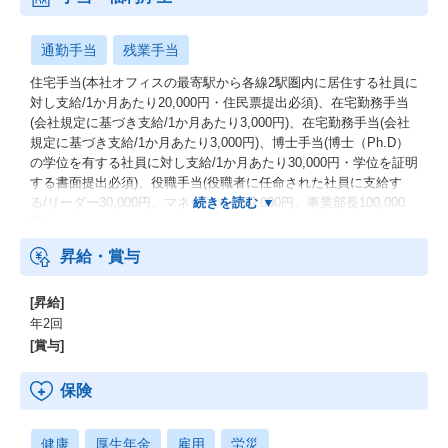
通勤手当
残業手当
住宅手当(本社オフィスの最寄駅から各線2駅圏内に居住する社員に
対し支給/1か月あたり20,000円・住民票提出必須)、在宅勤務手当
(会社規定に基づき支給/1か月あたり3,000円)、在宅勤務手当(会社
規定に基づき支給/1か月あたり3,000円)、博士手当(博士（Ph.D）
の学位を有する社員に対し支給/1か月あたり30,000円・学位を証明
する書面提出必須)、役職手当(役職者に任命された社員に支給す
る/リーダー30,000円、マネージャー50,000円、事業部長100,000
円)
昇給・賞与
[昇給]
年2回
[賞与]
保険
健康
厚生年金
雇用
労災