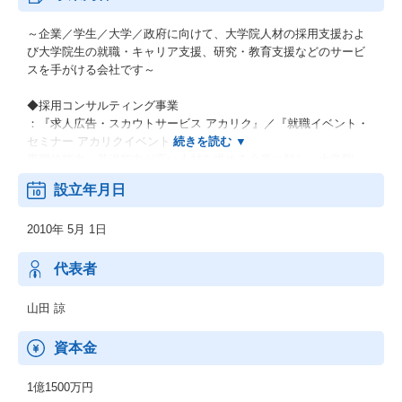
～企業／学生／大学／政府に向けて、大学院人材の採用支援およ
び大学院生の就職・キャリア支援、研究・教育支援などのサービ
スを手がける会社です～
◆採用コンサルティング事業
：『求人広告・スカウトサービス アカリク』／『就職イベント・
セミナー アカリクイベント』
専門的能力・基礎能力が高い人材を求める企業に対し、大学院
生・ポスドク・研究者の採用をコンサルティング支援
設立年月日
◆人材紹介事業
2010年 5月 1日
：『新卒向け人材紹介 アカリク就職エージェント』／『中途向け
人材紹介 アカリクキャリア』
大学院生・ポスドク・大学院出身の中途求職者と、専門的能力・
代表者
基礎能力が高い人材を求める企業とのマッチング支援
山田 諒
◆研究・教育・キャリア支援事業
キャリアに不安を抱える大学院生・若手研究者や、彼らを支援す
資本金
る大学・キャリアセンターに対しての各種施策を提供
1億1500万円
◆インターンシップ推進事業