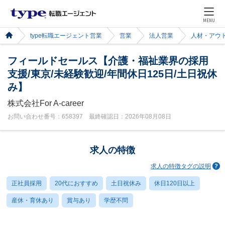
MENU
type転職エージェント営業
営業
法人営業
人材・アウ
フィールドセールス【介護・福祉業界の採用
支援/東京/未経験歓迎/年間休日125日/土日祝休
み】
株式会社For A-career
お問い合わせ番号：658397 最終確認日：2026年08月08日
求人の特徴
求人の特徴タグの説明
正社員採用
20代におすすめ
土日祝休み
休日120日以上
産休・育休あり
賞与あり
学歴不問