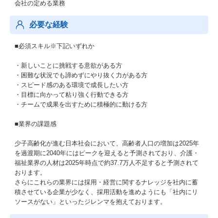
会社の定める業務
必要な経験
■必須スキル※下記いずれか
・新しいことに挑戦する意欲がある方
・困難な状況でも諦めずにやり抜く力がある方
・スピード感のある環境で成長したい方
・目標に向かって粘り強く行動できる方
・チームで成果を出すために積極的に動ける方
■業界の課題感
少子高齢化が進む日本社会において、高齢者人口の増加は2025年
を過渡期に2040年にはピークを迎えると予測されており、介護・
福祉業界の人材は2025年時点で約37.7万人不足すると予測されて
おります。
さらにこれらの業界には採用・経営に関するナレッジを社内に蓄
積させている企業が少なく、採用活動を進めようにも「社内にリ
ソースがない」といったジレンマを抱えております。