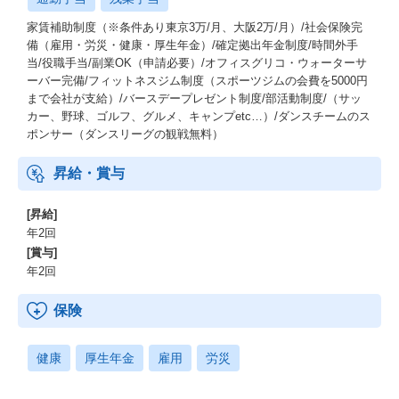
家賃補助制度（※条件あり東京3万/月、大阪2万/月）/社会保険完
備（雇用・労災・健康・厚生年金）/確定拠出年金制度/時間外手
当/役職手当/副業OK（申請必要）/オフィスグリコ・ウォーターサ
ーバー完備/フィットネスジム制度（スポーツジムの会費を5000円
まで会社が支給）/バースデープレゼント制度/部活動制度/（サッ
カー、野球、ゴルフ、グルメ、キャンプetc…）/ダンスチームのス
ポンサー（ダンスリーグの観戦無料）
昇給・賞与
[昇給]
年2回
[賞与]
年2回
保険
健康
厚生年金
雇用
労災