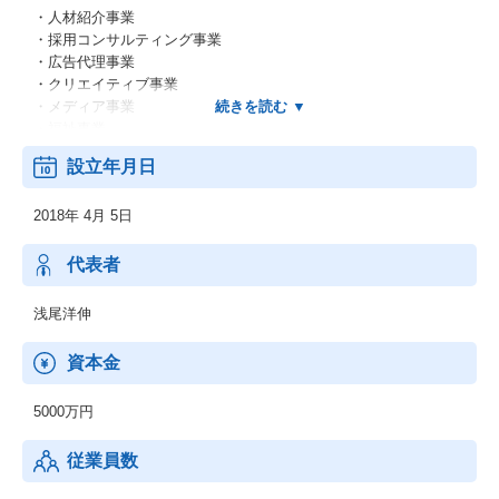
・人材紹介事業
・採用コンサルティング事業
・広告代理事業
・クリエイティブ事業
・メディア事業
・福祉事業
・DX事業
設立年月日
■組織風土：
2018年 4月 5日
若手主体（特に20代が中心）の組織で、スピード感を重視した文
化が根付いています。
年齢や経験に関係なく主体性・挑戦意欲を評価し、実績と人間性
代表者
次第で若くしてリーダーや責任ある役割を任される機会が多いで
す。
浅尾洋伸
また、失敗を恐れずリスクを取る姿勢を尊重し、社内異動・昇進
テスト・新規事業コンペなど多様なキャリアパスを設け、
資本金
社員の成長機会を積極的に提供しています。
教育面では外部講師や社内メンター制度など、若手の成長支援プ
5000万円
ログラムが充実している一方、
出社主体の育成スタイルや高いスピード感に適応する必要など、
従業員数
ベンチャーらしい過酷さも特徴です。