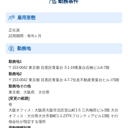
勤務条件
当社は、自燃型人材の育成と事業家の排出に力を注いでいます。
私たちは個々の成果と組織の成功が密接に関連していると考え、
そのために情熱を持って周囲に影響を与える人材が不可欠だと信
雇用形態
じ、育成に注力しています。
そのためには20代から責任ある決断を多く経験する必要があると
正社員
捉え、年齢や社歴に関係なく多くの抜擢を推進します。
試用期間：有/6ヶ月
将来的には様々な事業を生み出し、新しい価値を創造する事業家
になることをコアポリシーとしています。
勤務地
求める人物像
勤務地1
・明るく前向きな性格な方
〒153-0042 東京都 目黒区青葉台 3-1-19青葉台石橋ビル6-7階
・身だしなみ（髪型・服装）に気を配れる方
勤務地2
・挨拶やリアクションを円滑に行える方
〒153-0042 東京都 目黒区青葉台 4-7-7住友不動産青葉台ヒルズ5階
・チャレンジ精神旺盛で積極的に新たなことに取り組める方
勤務地その他
・成果のために自身を鼓舞できる方
東京都、大阪府、大分県
・変化する環境に柔軟に対応できる方
[変更の範囲]
有
大阪オフィス：大阪府大阪市北区堂山町1-5 三共梅田ビル3階 大分
オフィス：大分県大分市都町1-1-23TKフロンティアビル13階 その
他会社が指定する場所
受動喫煙対策