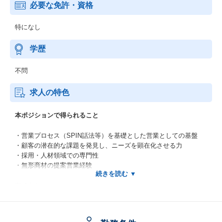
必要な免許・資格
特になし
学歴
不問
求人の特色
本ポジションで得られること
・営業プロセス（SPIN話法等）を基礎とした営業としての基盤
・顧客の潜在的な課題を発見し、ニーズを顕在化させる力
・採用・人材領域での専門性
・無形商材の提案営業経験
育成方針
～成果を出し続ける自燃型人材の育成・事業家の排出～