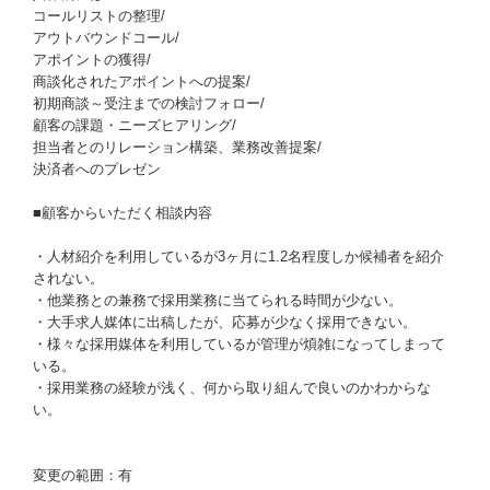
コールリストの整理/
アウトバウンドコール/
アポイントの獲得/
商談化されたアポイントへの提案/
初期商談～受注までの検討フォロー/
顧客の課題・ニーズヒアリング/
担当者とのリレーション構築、業務改善提案/
決済者へのプレゼン
■顧客からいただく相談内容
・人材紹介を利用しているが3ヶ月に1.2名程度しか候補者を紹介
されない。
・他業務との兼務で採用業務に当てられる時間が少ない。
・大手求人媒体に出稿したが、応募が少なく採用できない。
・様々な採用媒体を利用しているが管理が煩雑になってしまって
いる。
・採用業務の経験が浅く、何から取り組んで良いのかわからな
い。
変更の範囲：有