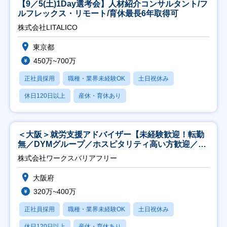
【9／5(土)1Day選考会】人材紹介コンサルタント/フ
ルフレックス・リモート/育休最長6年取得可
株式会社LITALICO
東京都
450万~700万
正社員採用
職種・業界未経験OK
土日祝休み
休日120日以上
産休・育休あり
＜大阪＞就労支援アドバイザー【未経験歓迎！転勤
無／DYMグループ／ホスピタリティ高い方歓迎／土
日祝】
株式会社ワークスバリアフリー
大阪府
320万~400万
正社員採用
職種・業界未経験OK
土日祝休み
休日120日以上
産休・育休あり