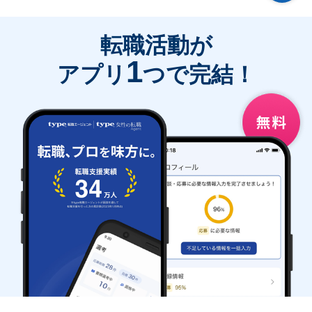
転職活動が
1
アプリ
つで完結！