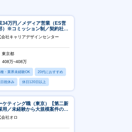
収34万円／メディア営業（ES営
部）※コミッション制／契約社員
4年目以降無期化
式会社キャリアデザインセンター
東京都
408万~408万
職種・業界未経験OK
20代におすすめ
土日祝休み
休日120日以上
産休・育休あり
ーケティング職（東京）【第二新
採用／未経験から大規模案件のマ
ケティングが経験できる／研修充
式会社オロ
】