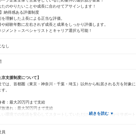
ループ企業全体で営業をしているため案件の選択肢が豊富！
なたのやりたいことや成長に合わせてアサインします！
3】納得感ある評価制度
術を理解した上長による正当な評価。
齢や経験年数に左右されず成長と成果をしっかり評価します。
ネジメント⇔スペシャリストとキャリア選択も可能！
になし
問
上京支援制度について】
社では、首都圏（東京・神奈川・千葉・埼玉）以外から転居される方を対象に
ます。
身者：最大20万円まで支給
家族連れ：最大30万円まで支給
しい環境での生活を安心してスタートしていただけるよう、しっかりサポート
社員