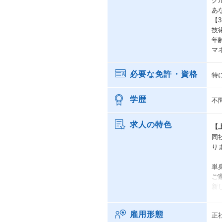
グ
あ
【
技
年
マ
必要な免許・資格
特
学歴
不
求人の特色
【
同
り
単
ご
新
雇用形態
正