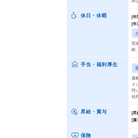
み
休日・休暇
[年
[
完
給
手当・福利厚生
資
イ
円
社
昇給・賞与
[昇
[賞
保険