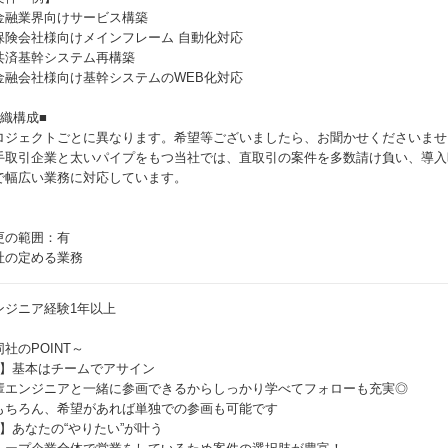
金融業界向けサービス構築
保険会社様向けメインフレーム 自動化対応
共済基幹システム再構築
金融会社様向け基幹システムのWEB化対応
組織構成■
ロジェクトごとに異なります。希望等ございましたら、お聞かせくださいませ
手取引企業と太いパイプをもつ当社では、直取引の案件を多数請け負い、導入
で幅広い業務に対応しています。
更の範囲：有
社の定める業務
ンジニア経験1年以上
社のPOINT～
1】基本はチームでアサイン
輩エンジニアと一緒に参画できるからしっかり学べてフォローも充実◎
もちろん、希望があれば単独での参画も可能です
2】あなたの“やりたい”が叶う