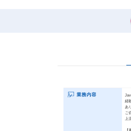
業務内容
J
経
あ
ご
上
【