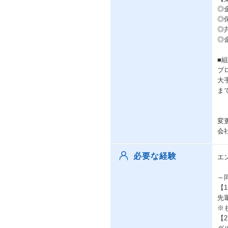
◎
◎
◎
◎
■
プ
大
ま
変
会
必要な経験
エ
～同
【
先
※
【