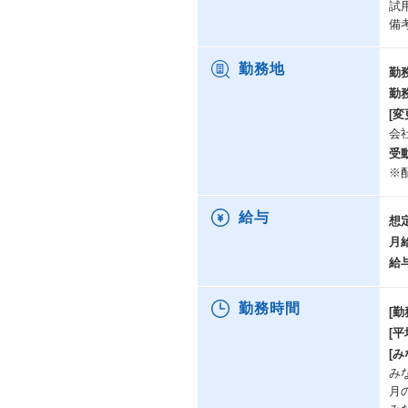
試
備
勤務地
勤
勤
[変
会
受
※
給与
想
月
給
勤務時間
[勤
[
[み
み
月