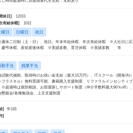
なし時間超過時に別途残業代を支給：支給あり
間休日]
120日
年次有給休暇]
10日
土曜日
日曜日
祝日
全週休二日制（土・日）、祝日、年末年始休暇、年次有給休暇 ※入社日に応じ
、慶弔休暇、産前産後休暇 ※実績多数、育児休暇 ※実績多数 等
通勤手当
残業手当
格試験代補助、取得時のお祝い金支給（最大15万円）、ITスクール（開発/AI
ンフラスキル）無料受講可能、書籍購入支援制度、リファラルインセンティブ（
）※超過時は個別相談、お部屋探しサポート制度（仲介手数料最大90％off
内懇親会/各種勉強会、上京支援制度
給]
年1回
与]