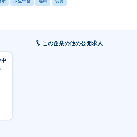
健康
厚生年金
雇用
労災
この企業の他の公開求人
件中
スキ