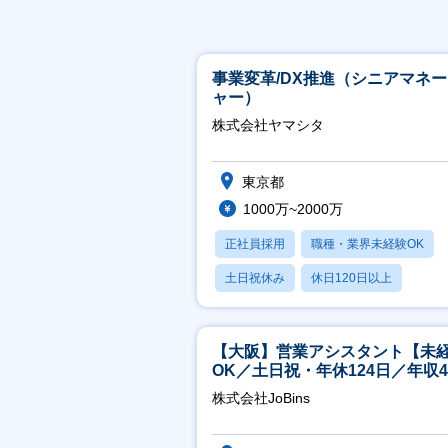
事業変革/DX推進（シニアマネ
ャー）
株式会社ヤマシタ
東京都
1000万~2000万
正社員採用
職種・業界未経験OK
土日祝休み
休日120日以上
産休・育休あり
【大阪】営業アシスタント【未
OK／土日祝・年休124日／年収4
万～／転勤なし】
株式会社JoBins