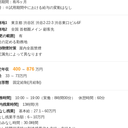
用期間：有/6ヶ月
考：※試用期間中における給与の変動はなし
務地1
東京都 渋谷区 渋谷2-22-3 渋谷東口ビル6F
務地2
全国 首都圏メイン 顧客先
更の範囲]
有
社の定める勤務地
動喫煙対策
屋内全面禁煙
配属先によって異なります
400
876
定年収
～
万円
給
33 ～ 73万円
与形態
固定給制(月給制)
務時間]
10:00 ～ 19:00（実働：8時間00分） 休憩時間：60分
平均残業時間]
13時間/月
なし残業]
基本給：27.1～60万円
なし残業手当額：6～10万円
のみなし時間：30.0時間