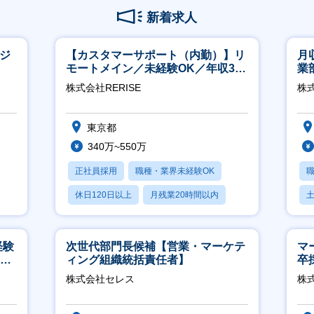
新着求人
ージ
【カスタマーサポート（内勤）】リ
月
モートメイン／未経験OK／年収340
業
万～／年間休日125日
※
株式会社RERISE
株
東京都
340万~550万
正社員採用
職種・業界未経験OK
休日120日以上
月残業20時間以内
賞与あり
経験
次世代部門長候補【営業・マーケテ
マ
00
ィング組織統括責任者】
卒
ー
株式会社セレス
株
実