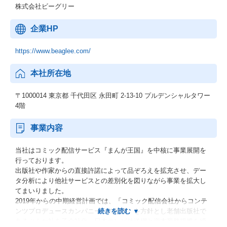
株式会社ビーグリー
企業HP
https://www.beaglee.com/
本社所在地
〒1000014 東京都 千代田区 永田町 2-13-10 プルデンシャルタワー
4階
事業内容
当社はコミック配信サービス『まんが王国』を中核に事業展開を
行っております。
出版社や作家からの直接許諾によって品ぞろえを拡充させ、デー
タ分析により他社サービスとの差別化を図りながら事業を拡大し
てまいりました。
2019年からの中期経営計画では、「コミック配信会社からコンテ
ンツプロデュースカンパニーへの転換」を方針とし老舗出版社で
あるぶんか社を子会社化、日本テレビ放送網と資本業務提携を締