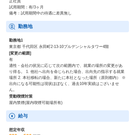
正社員
試用期間：有/3ヶ月
備考：試用期間中の待遇に差異無し
勤務地
勤務地1
東京都 千代田区 永田町2-13-10プルデンシャルタワー4階
[変更の範囲]
有
適性・会社の状況に応じて次の範囲内で、就業の場所の変更があ
り得る。 1. 他社へ出向を命じられた場合、出向先の指示する就業
場所 2. 本社移転の場合、新たに本社となった場所（原則都内） ※
出向になる可能性は現状ほぼなく、過去10年実績はございませ
ん。
受動喫煙対策
屋内禁煙(屋内喫煙可能場所有)
給与
想定年収