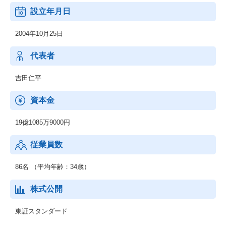
結するなど、企業として大きな成長を遂げました。
設立年月日
現在の中期経営計画期間においては、「コンテンツプロデュース
カンパニーとしての成長」を実現するため
2004年10月25日
『まんが王国』の安定成長、コンテンツ創出力の強化とメディア
ミックスの実現、海外展開の3つの戦略を推し進めてまいります。
海外展開では、2023年6月に北米向けコミック配信サービス『yom
代表者
oyo』の提供を開始し、第三の収益の柱として育成してまいりま
す。
吉田仁平
資本金
19億1085万9000円
従業員数
86名 （平均年齢：34歳）
株式公開
東証スタンダード