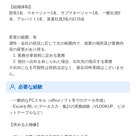
【組織体制】
部長1名、マネージャー1名、サブマネージャー1名、一般社員8
名、アルバイト1名、派遣社員3名の計15名
変更の範囲：有
適性・会社の状況に応じて次の範囲内で、就業の場所及び業務内
容の変更があり得る。
1. 業務分掌規程に定める業務
2. 他社へ出向を命じられた場合、出向先の指示する業務
※出向になる可能性は現状ほぼなく、過去10年実績はございませ
ん。
必要な経験
・一般的なPCスキル（officeソフト等でのデータ作成）
・Excelを用いたデータ入力・集計の実務経験（VLOOKUP、ピボ
ットテーブルなど）
【求める人物像】