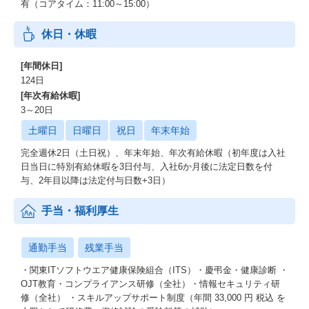
有（コアタイム：11:00～15:00）
休日・休暇
[年間休日]
124日
[年次有給休暇]
3～20日
土曜日
日曜日
祝日
年末年始
完全週休2日（土日祝）、年末年始、年次有給休暇（初年度は入社
日当日に特別有給休暇を3日付与、入社6か月後に法定日数を付
与、2年目以降は法定付与日数+3日）
手当・福利厚生
通勤手当
残業手当
・関東ITソフトウエア健康保険組合（ITS）・慶弔金・健康診断 ・
OJT教育・コンプライアンス研修（全社）・情報セキュリティ研
修（全社） ・スキルアップサポート制度（年間 33,000 円 税込 を