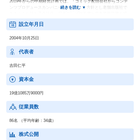
2019年からの中期経営計画では、「コミック配信会社からコンテ
ンツプロデュースカンパニーへの転換」を方針とし老舗出版社で
あるぶんか社を子会社化、日本テレビ放送網と資本業務提携を締
結するなど、企業として大きな成長を遂げました。
設立年月日
現在の中期経営計画期間においては、「コンテンツプロデュース
カンパニーとしての成長」を実現するため
2004年10月25日
『まんが王国』の安定成長、コンテンツ創出力の強化とメディア
ミックスの実現、海外展開の3つの戦略を推し進めてまいります。
海外展開では、2023年6月に北米向けコミック配信サービス『yom
代表者
oyo』の提供を開始し、第三の収益の柱として育成してまいりま
す。
吉田仁平
資本金
19億1085万9000円
従業員数
86名 （平均年齢：34歳）
株式公開