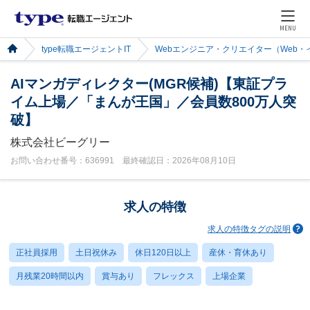
MENU
type転職エージェントIT
Webエンジニア・クリエイター（Web
AIマンガディレクター(MGR候補)【東証プラ
イム上場／「まんが王国」／会員数800万人突
破】
株式会社ビーグリー
お問い合わせ番号：636991 最終確認日：2026年08月10日
求人の特徴
求人の特徴タグの説明
正社員採用
土日祝休み
休日120日以上
産休・育休あり
月残業20時間以内
賞与あり
フレックス
上場企業