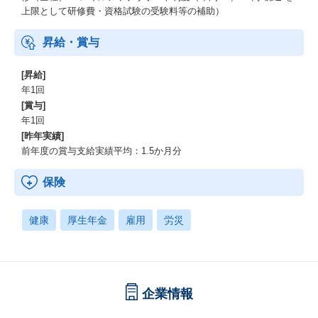
上限として研修費・資格試験の受験料等の補助）
昇給・賞与
[昇給]
年1回
[賞与]
年1回
[昨年実績]
前年度の賞与支給実績平均：1.5か月分
保険
健康
厚生年金
雇用
労災
企業情報