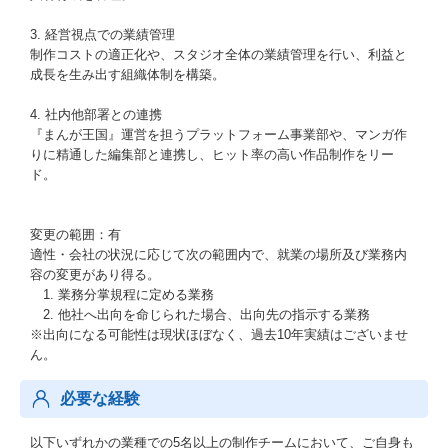
3. 経営視点での業績管理
制作コストの適正化や、スタジオ全体の業績管理を行い、利益と
成長を生み出す組織体制を構築。
4. 社内他部署との連携
『まんが王国』運営を担うプラットフォーム事業部や、マンガ作
りに精通した編集部と連携し、ヒット率の高い作品制作をリー
ド。
変更の範囲：有
適性・会社の状況に応じて次の範囲内で、就業の場所及び業務内
容の変更があり得る。
1. 業務分掌規程に定める業務
2. 他社へ出向を命じられた場合、出向先の指示する業務
※出向になる可能性は現状ほぼなく、過去10年実績はございませ
ん。
必要な経験
以下いずれかの業種での5名以上の制作チームにおいて、ご自身も