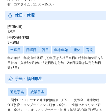
有（コアタイム：11:00～15:00）
休日・休暇
[年間休日]
125日
[年次有給休暇]
3～20日
土曜日
日曜日
祝日
年末年始
産休
育児
年末年始、年次有給休暇（初年度は入社日当日に特別有給休暇を3
日付与、入社6か月後に法定日数を付与、2年目以降は法定付与日
数+3日）
手当・福利厚生
通勤手当
残業手当
・関東ITソフトウエア健康保険組合（ITS）・慶弔金・健康診断 ・
OJT教育・コンプライアンス研修（全社）・情報セキュリティ研
修（全社） ・スキルアップサポート制度（年間 33,000 円 税込 を