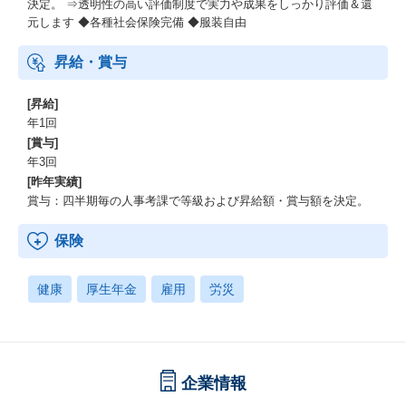
決定。 ⇒透明性の高い評価制度で実力や成果をしっかり評価＆還
元します ◆各種社会保険完備 ◆服装自由
昇給・賞与
[昇給]
年1回
[賞与]
年3回
[昨年実績]
賞与：四半期毎の人事考課で等級および昇給額・賞与額を決定。
保険
健康
厚生年金
雇用
労災
企業情報