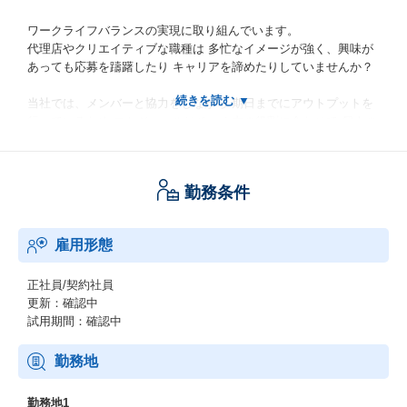
ワークライフバランスの実現に取り組んでいます。
代理店やクリエイティブな職種は 多忙なイメージが強く、興味が
あっても応募を躊躇したり キャリアを諦めたりしていませんか？
当社では、メンバーと協力をしながら 期日までにアウトプットを
行っているため スケジュールはチーム内の役割に合わせて 個人の
裁量にお任せしています。
そのため現メンバーの残業は月平均30時間程度です。
勤務条件
【会社・事業概要】
当社はBtoB特化の統合型PRエージェンシーです。
雇用形態
大手PR代理店出身の代表の下、デジタルツールを駆使した当社独
自の分析で課題を抽出し、戦略策定から施策実行までワンストッ
正社員/契約社員
プで支援します。
更新：確認中
BtoBならではの最先端技術に関する大規模PR案件がメインの当
試用期間：確認中
社。クリエイティブ制作や開発案件も手掛ける”守備範囲の広さ”が
魅力のひとつ。
最新トレンドを抑えたり、ビジネス力を鍛えられる環境です。
勤務地
また、社内にはWebディレクター、デザイナーなどが在籍してお
りクリエイティブ制作も開発案件も自社で進めていける体制を構
勤務地1