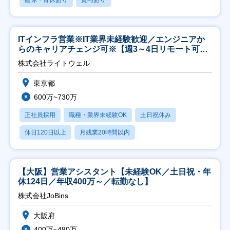
産休・育休あり
賞与あり
ITインフラ営業※IT業界未経験歓迎／エンジニアか
らのキャリアチェンジ可※【週3～4日リモート可
能】
株式会社ライトウェル
東京都
600万~730万
正社員採用
職種・業界未経験OK
土日祝休み
休日120日以上
月残業20時間以内
【大阪】営業アシスタント【未経験OK／土日祝・年
休124日／年収400万～／転勤なし】
株式会社JoBins
大阪府
400万~480万