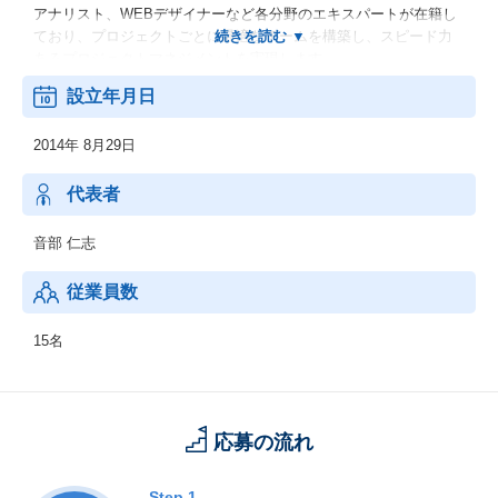
アナリスト、WEBデザイナーなど各分野のエキスパートが在籍し
ており、プロジェクトごとに最適なチームを構築し、スピード力
あるプロジェクトマネジメントを実現します。
プロジェクトの成功を高めるためリスクを最小化していく、本質
設立年月日
を捉え、課題を抽出し情報を正しくコミュニケーションをデザイ
ンすること大切にしています。
2014年 8月29日
チーム一丸となりお客様の未来へ残せる価値を創ってまいりま
す。
代表者
1.総合PR代理業／ブランディング・プロモーション/映像・企画制
作
音部 仁志
2.デジタルマーケティング／ネット広告の戦略立案と広告運用
3.コンテンツマーケティング支援
従業員数
4.Webサイト制作・保守・運用
15名
応募の流れ
Step.1