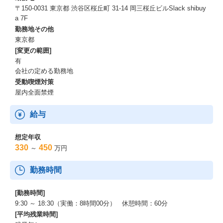
築しています。
〒150-0031 東京都 渋谷区桜丘町 31-14 岡三桜丘ビルSlack shibuy
a 7F
【提供しているソリューション】
勤務地その他
https://replay-pr.co.jp/solution/
東京都
[変更の範囲]
有
会社の定める勤務地
受動喫煙対策
屋内全面禁煙
給与
想定年収
330
450
～
万円
勤務時間
[勤務時間]
9:30 ～ 18:30（実働：8時間00分） 休憩時間：60分
[平均残業時間]