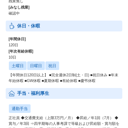
残業無し
[みなし残業]
確認中
休日・休暇
[年間休日]
120日
[年次有給休暇]
10日
土曜日
日曜日
祝日
【年間休日120日以上】 ■完全週休2日制(土・日) ■祝日休み ■年末
年始休暇 ■GW休暇 ■夏期休暇 ■有給休暇 ■慶弔休暇
手当・福利厚生
通勤手当
正社員 ◆交通費支給（上限3万円／月） ◆昇給／年1回（7月） ◆
賞与／年3回 ⇒四半期毎の人事考課で等級および昇給額・賞与額を