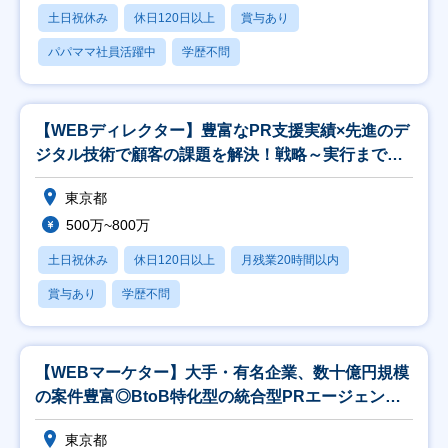
土日祝休み
休日120日以上
賞与あり
パパママ社員活躍中
学歴不問
【WEBディレクター】豊富なPR支援実績×先進のデ
ジタル技術で顧客の課題を解決！戦略～実行まで担
当
東京都
500万~800万
土日祝休み
休日120日以上
月残業20時間以内
賞与あり
学歴不問
【WEBマーケター】大手・有名企業、数十億円規模
の案件豊富◎BtoB特化型の統合型PRエージェンシ
ー
東京都