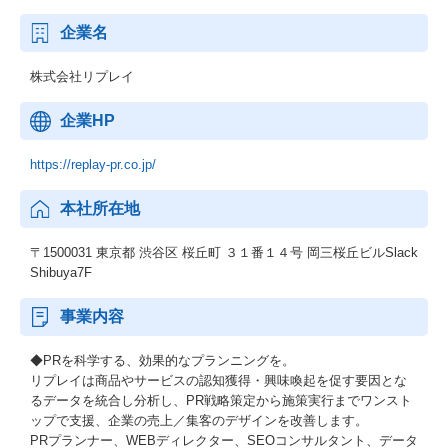
企業名
株式会社リプレイ
企業HP
https://replay-pr.co.jp/
本社所在地
〒1500031 東京都 渋谷区 桜丘町 ３１番１４号 岡三桜丘ビルSlack
Shibuya7F
事業内容
◆PRを科学する、効果的なプランニングを。
リプレイは商品やサービスの認知獲得・興味喚起を促す要因とな
るデータを統合し分析し、PR戦略策定から施策実行までワンスト
ップで支援、企業の売上／集客のデザインを改善します。
PRプランナー、WEBディレクター、SEOコンサルタント、データ