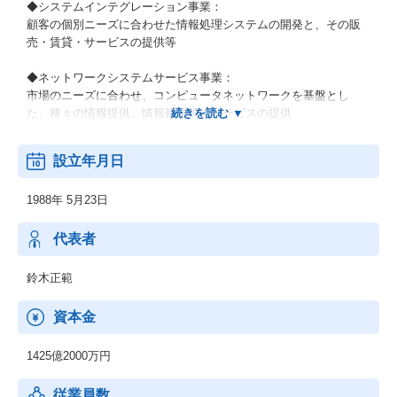
◆システムインテグレーション事業：
顧客の個別ニーズに合わせた情報処理システムの開発と、その販
売・賃貸・サービスの提供等
◆ネットワークシステムサービス事業：
市場のニーズに合わせ、コンピュータネットワークを基盤とし
た、種々の情報提供、情報処理等のサービスの提供
◆その他の事業：
設立年月日
顧客の経営上の問題点に係わる調査・分析、情報処理システムの
在り方に係わる企画・提案、保守・ファシリティマネジメント等
1988年 5月23日
代表者
鈴木正範
資本金
1425億2000万円
従業員数