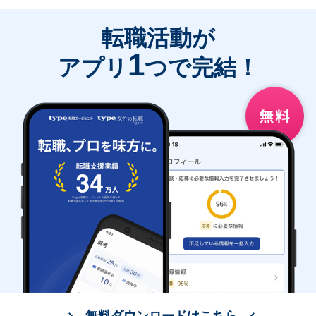
転職活動が
1
アプリ
つで完結！