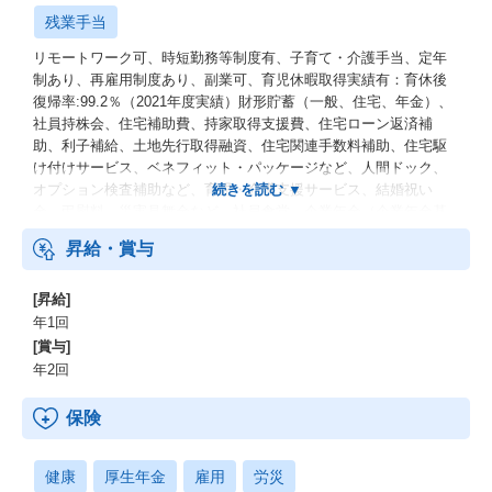
残業手当
リモートワーク可、時短勤務等制度有、子育て・介護手当、定年
制あり、再雇用制度あり、副業可、育児休暇取得実績有：育休後
復帰率:99.2％（2021年度実績）財形貯蓄（一般、住宅、年金）、
社員持株会、住宅補助費、持家取得支援費、住宅ローン返済補
助、利子補給、土地先行取得融資、住宅関連手数料補助、住宅駆
け付けサービス、ベネフィット・パッケージなど、人間ドック、
オプション検査補助など、育児・介護支援サービス、結婚祝い
金、弔慰料、災害見舞金など、社員食堂、企業年金（企業年金基
金、確定拠出年金）、電気通信共済会(個人年金、遺児育英基金)
昇給・賞与
[昇給]
年1回
[賞与]
年2回
保険
健康
厚生年金
雇用
労災