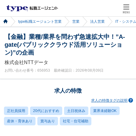
MENU
type転職エージェント営業
営業
法人営業
IT・システ
【金融】業種/業界を問わず急速拡大中！”A-
gate(パブリッククラウド活用ソリューショ
ン)”の企画
株式会社NTTデータ
お問い合わせ番号：656953 最終確認日：2026年08月09日
求人の特徴
求人の特徴タグの説明
正社員採用
20代におすすめ
土日祝休み
業界未経験OK
産休・育休あり
賞与あり
社宅・住宅補助