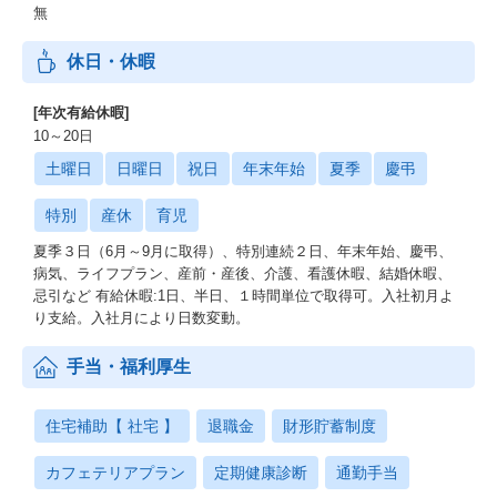
無
休日・休暇
[年次有給休暇]
10～20日
土曜日
日曜日
祝日
年末年始
夏季
慶弔
特別
産休
育児
夏季３日（6月～9月に取得）、特別連続２日、年末年始、慶弔、
病気、ライフプラン、産前・産後、介護、看護休暇、結婚休暇、
忌引など 有給休暇:1日、半日、１時間単位で取得可。入社初月よ
り支給。入社月により日数変動。
手当・福利厚生
住宅補助【 社宅 】
退職金
財形貯蓄制度
カフェテリアプラン
定期健康診断
通勤手当