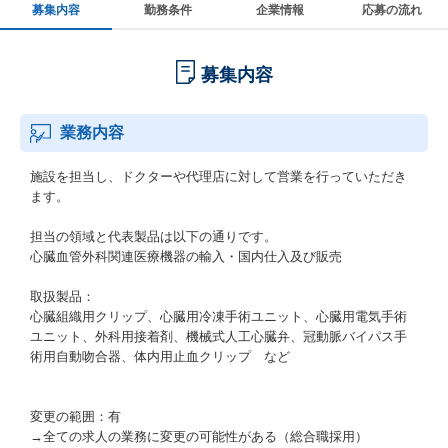
募集内容
勤務条件
企業情報
応募の流れ
募集内容
業務内容
施設を担当し、ドクターや代理店に対して営業を行っていただき
ます。
担当の領域と代表製品は以下の通りです。
心臓血管外科関連医療機器の輸入・国内仕入及び販売
取扱製品：
心臓組織用クリップ、心臓用冷凍手術ユニット、心臓用電気手術
ユニット、外科用接着剤、機械式人工心臓弁、冠動脈バイパス手
術用自動吻合器、体内用止血クリップ など
変更の範囲：有
→全ての求人の業務に変更の可能性がある（総合職採用）