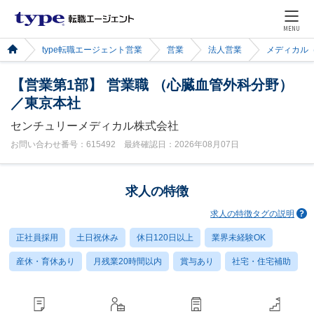
MENU
type転職エージェント営業
営業
法人営業
メディカル
【営業第1部】 営業職 （心臓血管外科分野）
／東京本社
センチュリーメディカル株式会社
お問い合わせ番号：615492 最終確認日：2026年08月07日
求人の特徴
求人の特徴タグの説明
正社員採用
土日祝休み
休日120日以上
業界未経験OK
産休・育休あり
月残業20時間以内
賞与あり
社宅・住宅補助