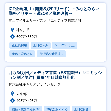
ICT企画運用（開発及びPJリード）～みなとみらい
勤務／リモート週2OK／業務改善～
富士フイルムサービスクリエイティブ株式会社
神奈川県
600万~830万
正社員採用
土日祝休み
休日120日以上
産休・育休あり
月残業20時間以内
月収34万円／メディア営業（ES営業部）※コミッシ
ョン制／契約社員※4年目以降無期化
株式会社キャリアデザインセンター
東京都
408万~408万
職種・業界未経験OK
20代におすすめ
土日祝休み