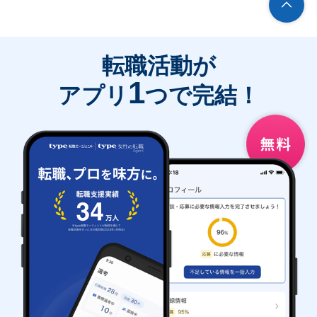
転職活動が
1
アプリ
つで完結！