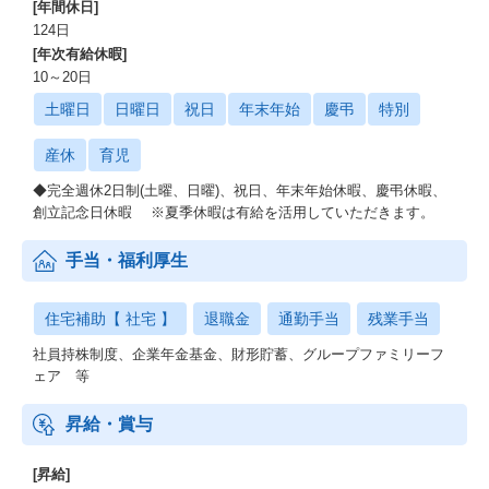
[年間休日]
124日
[年次有給休暇]
10～20日
土曜日
日曜日
祝日
年末年始
慶弔
特別
産休
育児
◆完全週休2日制(土曜、日曜)、祝日、年末年始休暇、慶弔休暇、
創立記念日休暇 ※夏季休暇は有給を活用していただきます。
手当・福利厚生
住宅補助【 社宅 】
退職金
通勤手当
残業手当
社員持株制度、企業年金基金、財形貯蓄、グループファミリーフ
ェア 等
昇給・賞与
[昇給]