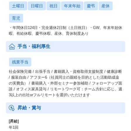
土曜日
日曜日
祝日
年末年始
慶弔
産休
育児
・年間休日124日・完全週休2日制（土日祝日）・GW、年末年始休
暇、有給休暇、慶弔休暇、産休、育休制度あり
手当・福利厚生
残業手当
社会保険完備 / 出張手当 / 書籍購入・資格取得支援制度 / 健康診断
/ 服装自由 / アフター6（社員同士の親睦を目的とした活動助成金
の実費負） / 書籍購入・外部セミナー参加補助 / フォローアップ面
談 / オフィス家具貸与 / リモートワーク可：チーム方針に応じ、週
3以上の出社orフルリモートを選択いただけます
昇給・賞与
[昇給]
年1回