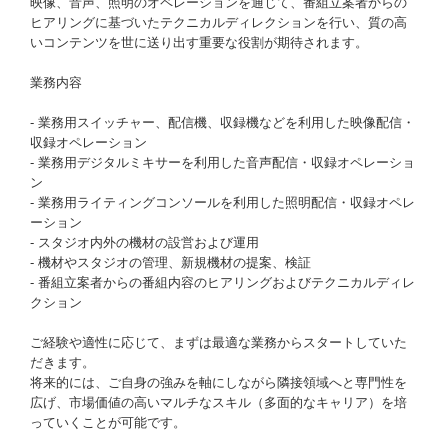
映像、音声、照明のオペレーションを通じて、番組立案者からの
ヒアリングに基づいたテクニカルディレクションを行い、質の高
いコンテンツを世に送り出す重要な役割が期待されます。
業務内容
- 業務用スイッチャー、配信機、収録機などを利用した映像配信・
収録オペレーション
- 業務用デジタルミキサーを利用した音声配信・収録オペレーショ
ン
- 業務用ライティングコンソールを利用した照明配信・収録オペレ
ーション
- スタジオ内外の機材の設営および運用
- 機材やスタジオの管理、新規機材の提案、検証
- 番組立案者からの番組内容のヒアリングおよびテクニカルディレ
クション
ご経験や適性に応じて、まずは最適な業務からスタートしていた
だきます。
将来的には、ご自身の強みを軸にしながら隣接領域へと専門性を
広げ、市場価値の高いマルチなスキル（多面的なキャリア）を培
っていくことが可能です。