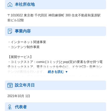
本社所在地
〒1010022 東京都 千代田区 神田練塀町 300 住友不動産秋葉原駅
前ビル12階
事業内容
・インターネット関連事業
・コンテンツ制作事業
【展開サービス】
・コミックストア：comic(コミック)とpop(音)の要素を併せ持つ電
子コミックストア。電子コミックを中心に、ドラマCD・音声コン
テンツの配信を行います。
・スタジオ：通常の音声収録や配信番組の収録、ボーカル収録だ
けでなく、『バイノーラル音声』の収録にも対応したスタジオ。
設立年月日
・マッチングサービス：作品・プロフィールを登録すれば、企業
から仕事のオファーが届くサービス『GENSEKI』。
2021年10月 1日
※同社は1994年に創立された株式会社エイシスの親会社として202
1年に設立されました。同社に株式会社エイシスの一部事業及び子
代表者