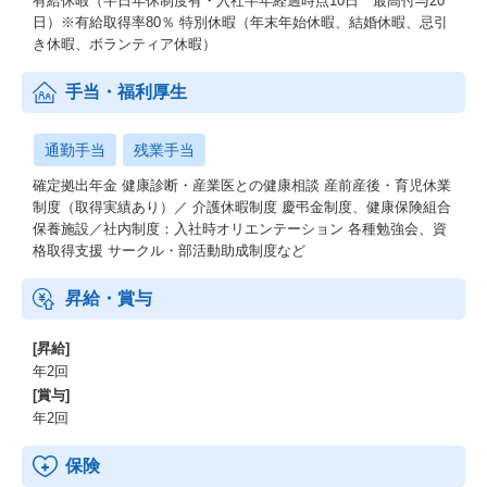
有給休暇（半日年休制度有・入社半年経過時点10日 最高付与20
日）※有給取得率80％ 特別休暇（年末年始休暇、結婚休暇、忌引
き休暇、ボランティア休暇）
手当・福利厚生
通勤手当
残業手当
確定拠出年金 健康診断・産業医との健康相談 産前産後・育児休業
制度（取得実績あり）／ 介護休暇制度 慶弔金制度、健康保険組合
保養施設／社内制度：入社時オリエンテーション 各種勉強会、資
格取得支援 サークル・部活動助成制度など
昇給・賞与
[昇給]
年2回
[賞与]
年2回
保険