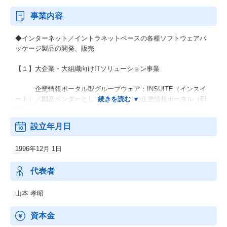
事業内容
◆インターネット／イントラネットベースの各種ソフトウェアパ
ッケージ製品の開発、販売
【１】大企業・大組織向けITソリューション事業
企業情報ポータル型グループウェア：INSUITE（インスイ
ート）／国産ベンダーとしてシェアNo.1の企業情報ポータル（EI
P）
設立年月日
ベストプラクティス型クラウドサービス：Shopらん（ショ
ップらん）／流通・小売業の本部・店舗間のコミュニケーション
1996年12月 1日
に特化したサービス
BPM型Webデータベース：ひびき Sm@rtDB（ひびきスマ
代表者
ートデービー）／「全社の業務」から「現場ごとのローカルな業
務」まで幅広いシステム化ニーズに対応するアプリケーション基
山本 孝昭
盤
資本金
営業支援システム：ひびき SALES（ひびきセールス）／営業活動