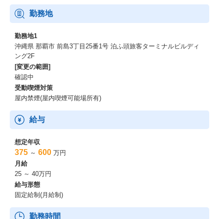
勤務地
勤務地1
沖縄県 那覇市 前島3丁目25番1号 泊ふ頭旅客ターミナルビルディ
ング2F
[変更の範囲]
確認中
受動喫煙対策
屋内禁煙(屋内喫煙可能場所有)
給与
想定年収
375
600
～
万円
月給
25 ～ 40万円
給与形態
固定給制(月給制)
勤務時間