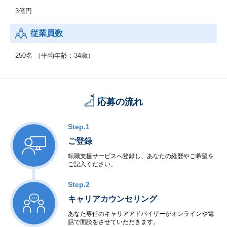
の特性に着目して設計された営業支援システム
3億円
タブレットの真価を引き出し 営業を革新させるクラウドサービ
従業員数
ス：YUKARi（ゆかり）
【２】先端技術・マーケティングを融合させたシステム開発・コ
250名 （平均年齢：34歳）
ンサルティング事業
応募の流れ
Step.1
ご登録
転職支援サービスへ登録し、あなたの経歴やご希望を
ご記入ください。
Step.2
キャリアカウンセリング
あなた専任のキャリアアドバイザーがオンラインや電
話で面談をさせていただきます。