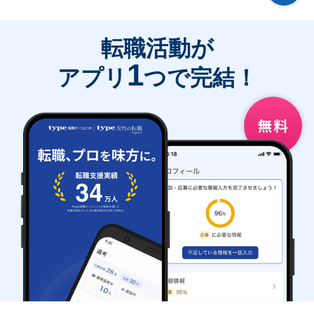
転職活動が
1
アプリ
つで完結！