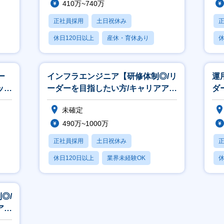
410万~740万
正社員採用
土日祝休み
休日120日以上
産休・育休あり
休
賞与あり
ー
インフラエンジニア【研修体制◎/リ
運
ップ
ーダーを目指したい方/キャリアアッ
ダ
プ◎／残業月平均5.5H】
◎
未確定
490万~1000万
正社員採用
土日祝休み
休日120日以上
業界未経験OK
休
産休・育休あり
月
◎/
アア