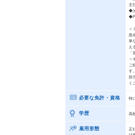
主
◆
◆
＜
急
単
え
「
＜
ご
す
担
く
必要な免許・資格
特
学歴
高
雇用形態
正