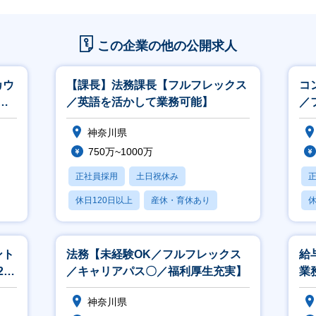
この企業の他の公開求人
カウ
【課長】法務課長【フルフレックス
コ
ッ
／英語を活かして業務可能】
／
／
神奈川県
750万~1000万
正社員採用
土日祝休み
休日120日以上
産休・育休あり
休
月残業20時間以内
ント
法務【未経験OK／フルフレックス
給
0
／キャリアパス〇／福利厚生充実】
業
ス
神奈川県