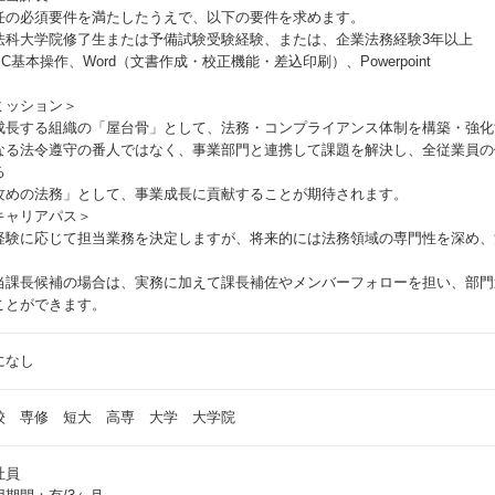
任の必須要件を満たしたうえで、以下の要件を求めます。
法科大学院修了生または予備試験受験経験、または、企業法務経験3年以上
PC基本操作、Word（文書作成・校正機能・差込印刷）、Powerpoint
ミッション＞
成長する組織の「屋台骨」として、法務・コンプライアンス体制を構築・強化
なる法令遵守の番人ではなく、事業部門と連携して課題を解決し、全従業員の
る
攻めの法務」として、事業成長に貢献することが期待されます。
キャリアパス＞
経験に応じて担当業務を決定しますが、将来的には法務領域の専門性を深め、
。
当課長候補の場合は、実務に加えて課長補佐やメンバーフォローを担い、部門
ことができます。
になし
校 専修 短大 高専 大学 大学院
社員