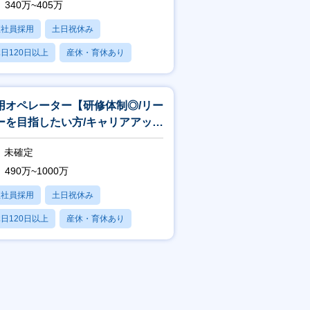
340万~405万
正社員採用
土日祝休み
日120日以上
産休・育休あり
賞与あり
用オペレーター【研修体制◎/リー
ーを目指したい方/キャリアアップ
／残業月平均5.5H】
未確定
490万~1000万
正社員採用
土日祝休み
日120日以上
産休・育休あり
残業20時間以内