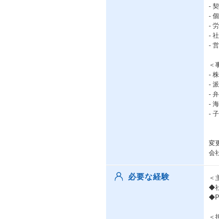
-
-
-
-
-
＜
-
-
-
-
-
変
会
必要な経験
＜
◆
◆
＜