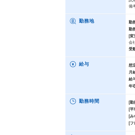
試
備
勤務地
勤
勤
[変
会
受
給与
想
月
給
年
勤務時間
[勤
[
[み
[