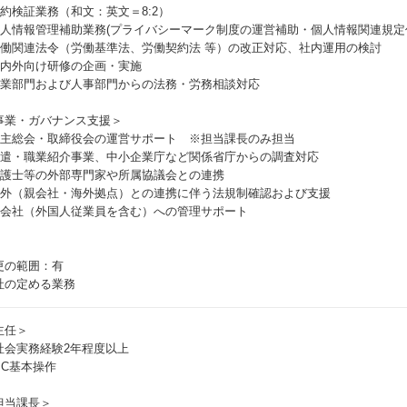
 契約検証業務（和文：英文＝8:2）
 個人情報管理補助業務(プライバシーマーク制度の運営補助・個人情報関連規
 労働関連法令（労働基準法、労働契約法 等）の改正対応、社内運用の検討
 社内外向け研修の企画・実施
 営業部門および人事部門からの法務・労務相談対応
事業・ガバナンス支援＞
 株主総会・取締役会の運営サポート ※担当課長のみ担当
 派遣・職業紹介事業、中小企業庁など関係省庁からの調査対応
 弁護士等の外部専門家や所属協議会との連携
 海外（親会社・海外拠点）との連携に伴う法規制確認および支援
 子会社（外国人従業員を含む）への管理サポート
更の範囲：有
社の定める業務
主任＞
社会実務経験2年程度以上
PC基本操作
担当課長＞