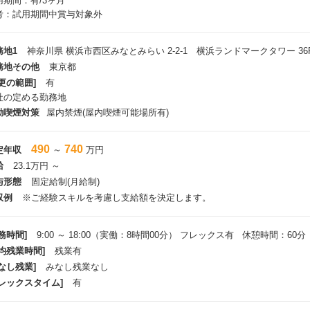
用期間：有/3ヶ月
考：試用期間中賞与対象外
務地1
神奈川県 横浜市西区みなとみらい 2-2-1 横浜ランドマークタワー 36
務地その他
東京都
更の範囲]
有
社の定める勤務地
動喫煙対策
屋内禁煙(屋内喫煙可能場所有)
490
740
定年収
～
万円
給
23.1万円 ～
与形態
固定給制(月給制)
収例
※ご経験スキルを考慮し支給額を決定します。
務時間]
9:00 ～ 18:00（実働：8時間00分） フレックス有 休憩時間：60分
平均残業時間]
残業有
なし残業]
みなし残業なし
フレックスタイム]
有