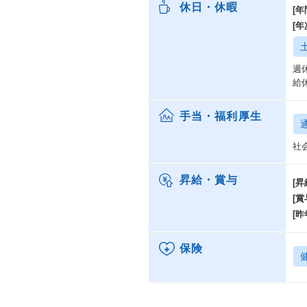
休日・休暇
[年
[
週
給
手当・福利厚生
社
昇給・賞与
[昇
[賞
[昨
保険