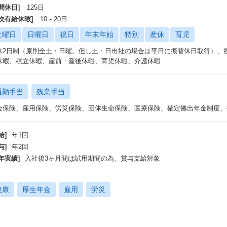
間休日]
125日
年次有給休暇]
10～20日
土曜日
日曜日
祝日
年末年始
特別
産休
育児
休2日制（原則全土・日曜。但し土・日出社の場合は平日に振替休日取得）、祝日 
休暇、積立休暇、産前・産後休暇、育児休暇、介護休暇
通勤手当
残業手当
会保険、雇用保険、労災保険、団体生命保険、医療保険、確定拠出年金制度、
給]
年1回
与]
年2回
年実績]
入社後3ヶ月間は試用期間の為、賞与支給対象
健康
厚生年金
雇用
労災