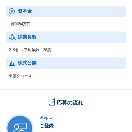
「Save Everyday Life」をサービスミッションに掲げ、お買い物を
まるごとお得に変えるアプリです。移動距離や電子チラシ(クラシ
資本金
ルチラシ)の閲覧数、お買い物後のレシートの送信数に応じてポイ
ントを獲得し、様々な特典と交換することができます。
1億9084万円
従業員数
219名 （平均年齢：28歳）
株式公開
東証グロース
応募の流れ
Step.1
ご登録