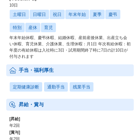
10日
土曜日
日曜日
祝日
年末年始
夏季
慶弔
特別
産休
育児
年末年始休暇、慶弔休暇、結婚休暇、産前産後休業、出産立ち会
い休暇、育児休業、介護休業、生理休暇：月1日 年次有給休暇：初
年度の有給休暇は入社時に3日・試用期間終了時に7日の計10日が
付与されます
手当・福利厚生
定期健康診断
通勤手当
残業手当
昇給・賞与
[昇給]
年2回
[賞与]
年2回