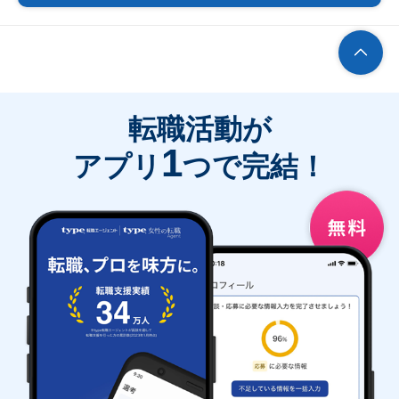
転職活動が
1
アプリ
つで完結！