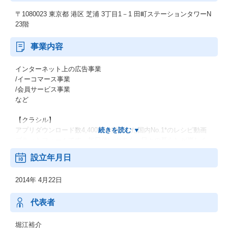
〒1080023 東京都 港区 芝浦 3丁目1－1 田町ステーションタワーN
23階
事業内容
インターネット上の広告事業
/イーコマース事業
/会員サービス事業
など
【クラシル】
アプリダウンロード数4,400万を突破した国内No.1*のレシピ動画
プラットフォームです。毎日使いやすく、日々の暮らしが楽しく
なる情報が集まり、人のあたたかさが伝わるサービスを目指して
設立年月日
います。
2014年 4月22日
【TRILL】
TRILL (トリル) はあなたらしさを応援する、国内No.1*のライフス
タイルプラットフォームです。
代表者
【レシチャレ】
堀江裕介