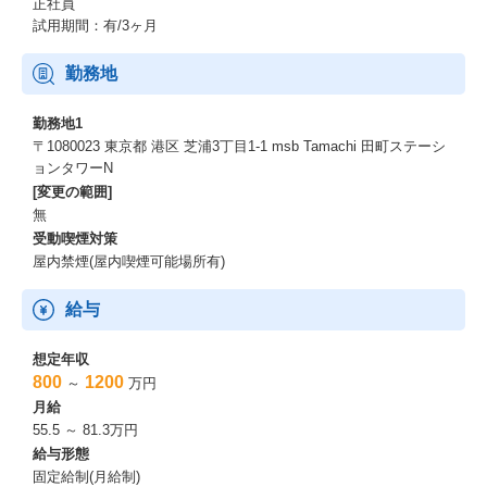
正社員
試用期間：有/3ヶ月
勤務地
勤務地1
〒1080023 東京都 港区 芝浦3丁目1-1 msb Tamachi 田町ステーシ
ョンタワーN
[変更の範囲]
無
受動喫煙対策
屋内禁煙(屋内喫煙可能場所有)
給与
想定年収
800
1200
～
万円
月給
55.5 ～ 81.3万円
給与形態
固定給制(月給制)