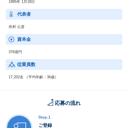
1995年 1月18日
◆各種専門チャンネルへの出資、運営：現在ジュピターテレコム
では、17チャンネルを運営しております！
◆各種VODサービスへのコンテンツ調達、販売：例）「NETFLI
代表者
X」
◆映画の企画製作、配給：例）「カメラを止めるな！」など
井村 公彦
資本金
376億円
従業員数
17,202名 （平均年齢：36歳）
応募の流れ
Step.1
ご登録