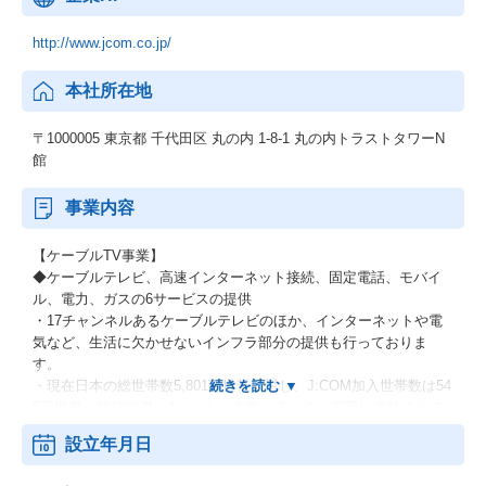
http://www.jcom.co.jp/
本社所在地
〒1000005 東京都 千代田区 丸の内 1-8-1 丸の内トラストタワーN
館
事業内容
【ケーブルTV事業】
◆ケーブルテレビ、高速インターネット接続、固定電話、モバイ
ル、電力、ガスの6サービスの提供
・17チャンネルあるケーブルテレビのほか、インターネットや電
気など、生活に欠かせないインフラ部分の提供も行っておりま
す。
・現在日本の総世帯数5,801万世帯に対し、J:COM加入世帯数は54
8万世帯（約10世帯に1つ）と、非常に多くのご家庭に支持されて
おります！
設立年月日
【メディア事業】