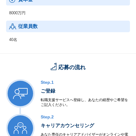
勘と経験に頼りがちだったプレイ分析を科学的に判断・評価する
ことができるようになります。同社によるチーム強化システムの
8000万円
構築・運用が、福岡ソフトバンクホークスのリーグ優勝や日本シ
リーズ制覇に貢献しております。
従業員数
40名
応募の流れ
Step.1
ご登録
転職支援サービスへ登録し、あなたの経歴やご希望を
ご記入ください。
Step.2
キャリアカウンセリング
あなた専任のキャリアアドバイザーがオンラインや電