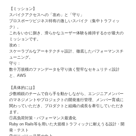
【ミッション】
スパイクアクセスへの「攻め」と「守り」
プロスポーツビジネス特有の激しいスパイク（集中トラフィッ
ク）。
これをいかに捌き、滑らかなユーザー体験を維持するかが最大の
ミッションです。
攻め：
スケーラブルなアーキテクチャ設計、徹底したパフォーマンスチ
ューニング。
守り：
数十万規模のファンデータを守り抜く堅牢なセキュリティ設計
と、AWS
【具体的には】
少数精鋭のチームで自ら手を動かしながら、エンジニアメンバー
のマネジメントやプロジェクトの開発進行管理、メンバー育成に
関わっていただき、プロダクトと組織の成長を牽引していただき
ます。
①高負荷対策・パフォーマンス最適化
Ruby on Rails等を用いた大規模トラフィックに耐えうる設計・開
発・テスト