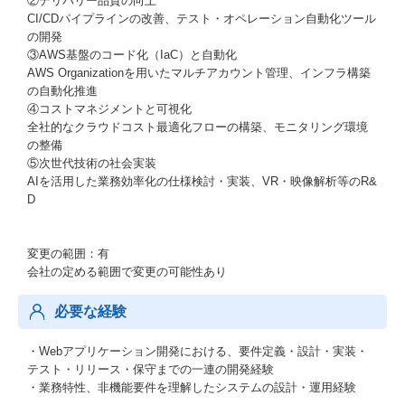
②デリバリー品質の向上
CI/CDパイプラインの改善、テスト・オペレーション自動化ツール
の開発
③AWS基盤のコード化（IaC）と自動化
AWS Organizationを用いたマルチアカウント管理、インフラ構築
の自動化推進
④コストマネジメントと可視化
全社的なクラウドコスト最適化フローの構築、モニタリング環境
の整備
⑤次世代技術の社会実装
AIを活用した業務効率化の仕様検討・実装、VR・映像解析等のR&
D
変更の範囲：有
会社の定める範囲で変更の可能性あり
必要な経験
・Webアプリケーション開発における、要件定義・設計・実装・
テスト・リリース・保守までの一連の開発経験
・業務特性、非機能要件を理解したシステムの設計・運用経験