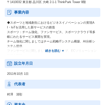
〒1410032 東京都 品川区 大崎 2-1-1 ThinkPark Tower 9階
事業内容
◆スポーツと地域創生におけるビジネスイノベーションの実現A
I・IoTを活用した新サービスの創造
スポーツ：チーム強化、ファンサービス、スポーツクラウド等多
岐にわたるサービス展開を実現。
チーム強化に関しましてはチーム戦略ITシステム構築、AI分析シ
ステム提供
ファンサービスに関しましてはファンクラブ、ECソリューション
提供を実現
地方創生：スマート農業、ドローン活用、コミュニティビジネス
設立年月日
等のサービス展開。
（サービス導入事例）
2011年10月 1日
「野球選手トラッキングシステム」を福岡ソフトバンクホークス
のチーム戦略に活用
■「トラッキングシステム」は高解像度カメラで撮影したデータ
代表者
を、AI（独自の機械学習機能）を利用して分析するものです。
守備範囲、守備位置、打球への反応速度、走者の塁間スピード、
村澤 清彰
加速度、コースの取り方等を統計に基づき一括してデータ化する
ことで、
資本金