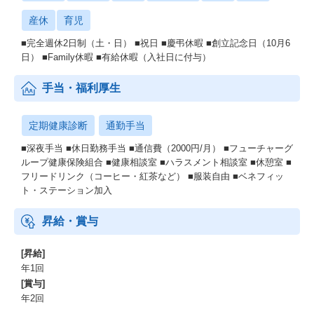
産休
育児
■完全週休2日制（土・日） ■祝日 ■慶弔休暇 ■創立記念日（10月6
日） ■Family休暇 ■有給休暇（入社日に付与）
手当・福利厚生
定期健康診断
通勤手当
■深夜手当 ■休日勤務手当 ■通信費（2000円/月） ■フューチャーグ
ループ健康保険組合 ■健康相談室 ■ハラスメント相談室 ■休憩室 ■
フリードリンク（コーヒー・紅茶など） ■服装自由 ■ベネフィッ
ト・ステーション加入
昇給・賞与
[昇給]
年1回
[賞与]
年2回