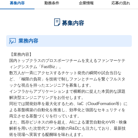
募集内容
勤務条件
企業情報
応募の流れ
募集内容
業務内容
【業務内容】
国内トップクラスのプロスポーツチームを支えるファンマーケテ
ィングシステム「FastBiz」。
数万人が一斉にアクセスするチケット発売の瞬間や試合当日な
ど、「極限の負荷」を技術で制しファンとチームを繋ぐフルスタ
ックな視点を持ったエンジニアを募集します。
インフラからアプリケーションまで横断的に捉えた本質的な課題
解決型エンジニアリングをお任せします。
同社では開発効率を最大化するため、IaC（CloudFormation等）に
よる基盤構築の自動化を推進し、効率化と強固なセキュリティを
両立させる基盤づくりを行っています。
また、既存ビジネスの枠を超え、AIによる運営自動化やVR・映像
解析を用いた次世代ファン体験のR&Dにも注力しており、最新技
術を現場へ実装する醍醐味を味わえます。