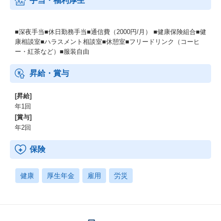
手当・福利厚生
■深夜手当■休日勤務手当■通信費（2000円/月） ■健康保険組合■健
康相談室■ハラスメント相談室■休憩室■フリードリンク（コーヒ
ー・紅茶など）■服装自由
昇給・賞与
[昇給]
年1回
[賞与]
年2回
保険
健康
厚生年金
雇用
労災