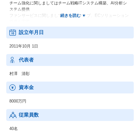
チーム強化に関しましてはチーム戦略ITシステム構築、AI分析シ
ステム提供
ファンサービスに関しましてはファンクラブ、ECソリューション
提供を実現
地方創生：スマート農業、ドローン活用、コミュニティビジネス
設立年月日
等のサービス展開。
（サービス導入事例）
2011年10月 1日
「野球選手トラッキングシステム」を福岡ソフトバンクホークス
のチーム戦略に活用
■「トラッキングシステム」は高解像度カメラで撮影したデータ
代表者
を、AI（独自の機械学習機能）を利用して分析するものです。
守備範囲、守備位置、打球への反応速度、走者の塁間スピード、
村澤 清彰
加速度、コースの取り方等を統計に基づき一括してデータ化する
ことで、
資本金
勘と経験に頼りがちだったプレイ分析を科学的に判断・評価する
ことができるようになります。同社によるチーム強化システムの
8000万円
構築・運用が、福岡ソフトバンクホークスのリーグ優勝や日本シ
リーズ制覇に貢献しております。
従業員数
40名