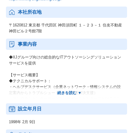
本社所在地
〒1620812 東京都 千代田区 神田須田町 １－２３－１ 住友不動産
神田ビル２号館7階
事業内容
◆IIJグループ向けの総合的なITアウトソーシングソリューション
サービスを提供
【サービス概要】
◆テクニカルサポート：
・ヘルプデスクサービス（企業ネットワーク・情報システムの設
定案内からトラブルシュートなどの問題解決支援）
・コンタクトセンターサービス（サポートセンターにおけるエン
ドユーザー対応のアプリケーション設定、問題解決支援）
設立年月日
・マーケティングコールサービス（BtoB, Cを問わず、お客様に対
してアウトバウンドコールを中心にマーケティングを展開）
1998年 2月 9日
◆運用・監視：