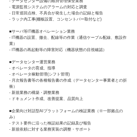
- データセンター設備の維持管理保全業務
- 電源監視システムのアラームの対応と調査
- 日常巡回点検、不具合が発生した場合の記録と報告
- ラック内工事(棚板設置、コンセントバー取付など)
■サーバ等IT機器オペレーション業務
- IT機器の設置、撤去、配線等の作業（通信ケーブル配線、敷設作
業）
- IT機器の再起動等の障害対応（機器状態の目視確認）
■データセンター運営業務
- オペレータの育成、指導
- オペレータ稼動管理(シフト管理)
- 月次報告書等の各種報告書の作成（データセンター事業者との折
衝）
- 新規業務の構築・調整業務
- ドキュメント作成、改善提案、品質向上
■企業向け対話型AIプラットフォームの検証業務（※一部拠点の
み）
- テスト要件に沿った検証結果の記録及び報告
- 新規依頼に対する業務実装の調整・サポート