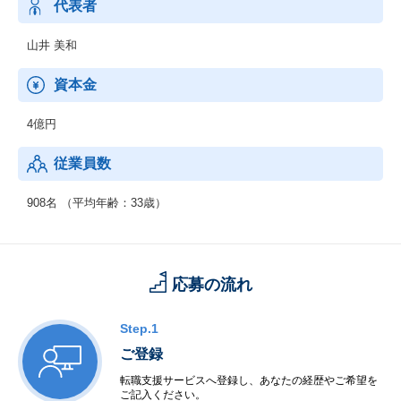
・ネットワーク監視サービス
代表者
・ネットワーク運用保守サービス
・お客様専用のWebポータルサイトをご用意し、システムの稼働
山井 美和
状態を視覚的に把握しやすいレポートを自動作成
・お客様のシステム障害時にサービスへの影響を最小限に抑える
資本金
ため、アラート検知時の一次作業の代行
4億円
◆データセンター：
・【立地】【建物】【設備】【セキュリティ】【オペレーショ
従業員数
ン】を全て備えた、高品質のデータセンターサービス
◆顧客支援：
908名 （平均年齢：33歳）
・Patch Careサービス
・ITロジスティックス
・仮想化テクノロジーによる企業向けホスティングサービス
応募の流れ
Step.1
ご登録
転職支援サービスへ登録し、あなたの経歴やご希望を
ご記入ください。