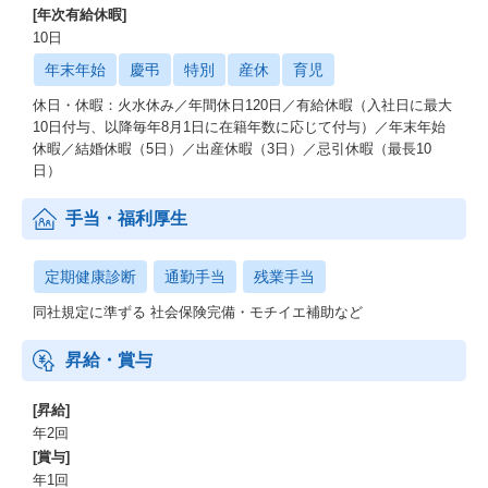
[年次有給休暇]
10日
年末年始
慶弔
特別
産休
育児
休日・休暇：火水休み／年間休日120日／有給休暇（入社日に最大
10日付与、以降毎年8月1日に在籍年数に応じて付与）／年末年始
休暇／結婚休暇（5日）／出産休暇（3日）／忌引休暇（最長10
日）
手当・福利厚生
定期健康診断
通勤手当
残業手当
同社規定に準ずる 社会保険完備・モチイエ補助など
昇給・賞与
[昇給]
年2回
[賞与]
年1回