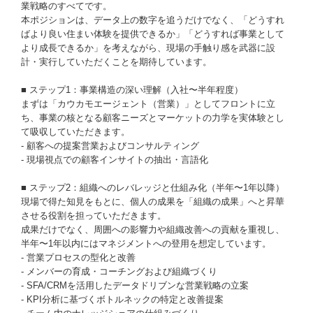
業戦略のすべてです。
本ポジションは、データ上の数字を追うだけでなく、「どうすれ
ばより良い住まい体験を提供できるか」「どうすれば事業として
より成長できるか」を考えながら、現場の手触り感を武器に設
計・実行していただくことを期待しています。
■ ステップ1：事業構造の深い理解（入社〜半年程度）
まずは「カウカモエージェント（営業）」としてフロントに立
ち、事業の核となる顧客ニーズとマーケットの力学を実体験とし
て吸収していただきます。
- 顧客への提案営業およびコンサルティング
- 現場視点での顧客インサイトの抽出・言語化
■ ステップ2：組織へのレバレッジと仕組み化（半年〜1年以降）
現場で得た知見をもとに、個人の成果を「組織の成果」へと昇華
させる役割を担っていただきます。
成果だけでなく、周囲への影響力や組織改善への貢献を重視し、
半年〜1年以内にはマネジメントへの登用を想定しています。
- 営業プロセスの型化と改善
- メンバーの育成・コーチングおよび組織づくり
- SFA/CRMを活用したデータドリブンな営業戦略の立案
- KPI分析に基づくボトルネックの特定と改善提案