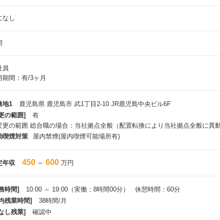
になし
問
社員
用期間：有/3ヶ月
務地1
鹿児島県 鹿児島市 武1丁目2-10 JR鹿児島中央ビル6F
更の範囲]
有
変更の範囲 総合職の場合：当社拠点全般（配置転換により当社拠点全般に異
動喫煙対策
屋内禁煙(屋内喫煙可能場所有)
450
600
定年収
～
万円
務時間]
10:00 ～ 19:00（実働：8時間00分） 休憩時間：60分
平均残業時間]
38時間/月
なし残業]
確認中