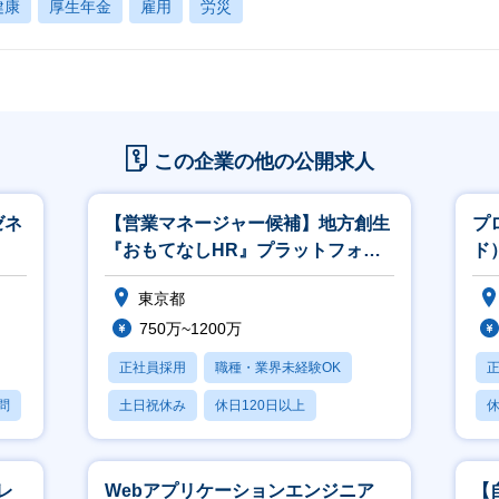
健康
厚生年金
雇用
労災
この企業の他の公開求人
ゼネ
【営業マネージャー候補】地方創生
プ
『おもてなしHR』プラットフォー
ド
ム／社会貢献◎
東京都
750万~1200万
正社員採用
職種・業界未経験OK
問
土日祝休み
休日120日以上
休
産休・育休あり
レ
Webアプリケーションエンジニア
【