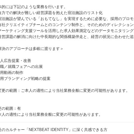
体的には下記のような業務を行います。
自力での解決が難しい経営課題を抱えた宿泊施設のリスト化
宿泊施設が望んでいる「おもてなし」を実現するために必要な、採用のプロモ
自社クリエイティブチームとのコンテンツ制作と、そのためのディレクション
マーケティング支援ツールを活用した求人効果測定などのデータモニタリング
経営課題の解消に向けた中長期的な関係構築伴走と、経営の状況に合わせた追
解決のアプローチは多岐に渡ります＞
 求人広告提案・改善
 転職／就職フェアへの出展
 採用動画の制作
 採用ブランディング戦略の提案
変更の範囲：ご本人の適性により当社業務全般に変更の可能性があります。
更の範囲：有
本人の適性により当社業務全般に変更の可能性があります。
社のカルチャー「NEXTBEAT IDENTITY」に深く共感できる方