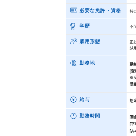
必要な免許・資格
特
学歴
不
雇用形態
正
試
勤務地
勤
[変
※
受
給与
想
勤務時間
[勤
[
[み