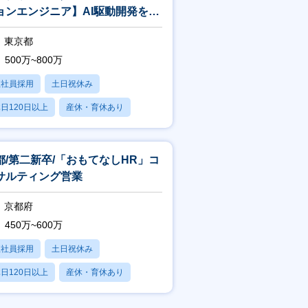
ョンエンジニア】AI駆動開発を推
！早期テックリードを目指せま
東京都
！
500万~800万
正社員採用
土日祝休み
日120日以上
産休・育休あり
賞与あり
都/第二新卒/「おもてなしHR」コ
サルティング営業
京都府
450万~600万
正社員採用
土日祝休み
日120日以上
産休・育休あり
賞与あり