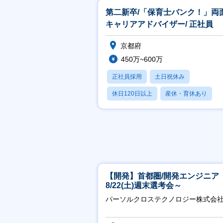
第二新卒/「保育士バンク！」両
キャリアアドバイザー/ 正社員
京都府
450万~600万
正社員採用
土日祝休み
休日120日以上
産休・育休あり
賞与あり
【開発】首都圏/開発エンジニア
8/22(土)週末選考会～
パーソルクロステクノロジー株式会