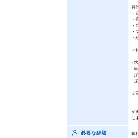
具
・
・
・
・
・
＜
-
-
-
-
※
変
ご
必要な経験
弊