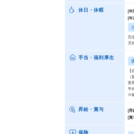
休日・休暇
[年
[
完
児
手当・福利厚生
【
（新
実
半
※
昇給・賞与
[昇
[賞
保険