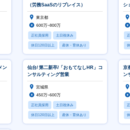
（労務SaaSのリプレイス）
シ
進
東京都
す
600万~800万
正社員採用
土日祝休み
休日120日以上
産休・育休あり
休
賞与あり
メン
仙台/ 第二新卒/「おもてなしHR」コ
京
ンサルティング営業
ン
宮城県
450万~600万
正社員採用
土日祝休み
休日120日以上
産休・育休あり
休
賞与あり