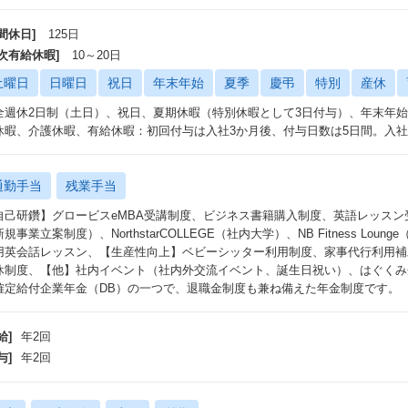
間休日]
125日
年次有給休暇]
10～20日
土曜日
日曜日
祝日
年末年始
夏季
慶弔
特別
産休
全週休2日制（土日）、祝日、夏期休暇（特別休暇として3日付与）、年末年
休暇、介護休暇、有給休暇：初回付与は入社3か月後、付与日数は5日間。入社
通勤手当
残業手当
自己研鑽】グロービスeMBA受講制度、ビジネス書籍購入制度、英語レッスン受講サポート
規事業立案制度）、NorthstarCOLLEGE（社内大学）、NB Fitness L
用英会話レッスン、【生産性向上】ベビーシッター利用制度、家事代行利用補
休制度、【他】社内イベント（社内外交流イベント、誕生日祝い）、はぐくみ企
確定給付企業年金（DB）の一つで、退職金制度も兼ね備えた年金制度です
給]
年2回
与]
年2回