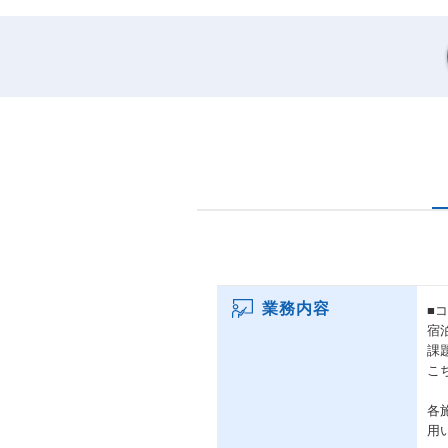
業務内容
■
宿
課
こ
各
用