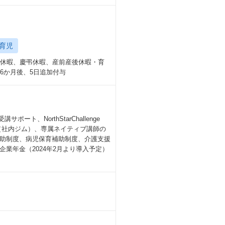
育児
始休暇、慶弔休暇、産前産後休暇・育
6か月後、5日追加付与
、NorthStarChallenge
ounge（社内ジム）、専属ネイティブ講師の
助制度、病児保育補助制度、介護支援
業年金（2024年2月より導入予定）
。