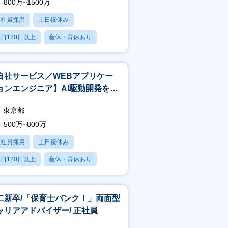
800万~1500万
正社員採用
土日祝休み
日120日以上
産休・育休あり
賞与あり
自社サービス／WEBアプリケー
ョンエンジニア】AI駆動開発を推
！早期テックリードを目指せま
東京都
！
500万~800万
正社員採用
土日祝休み
日120日以上
産休・育休あり
賞与あり
二新卒/「保育士バンク！」両面型
ャリアアドバイザー/ 正社員