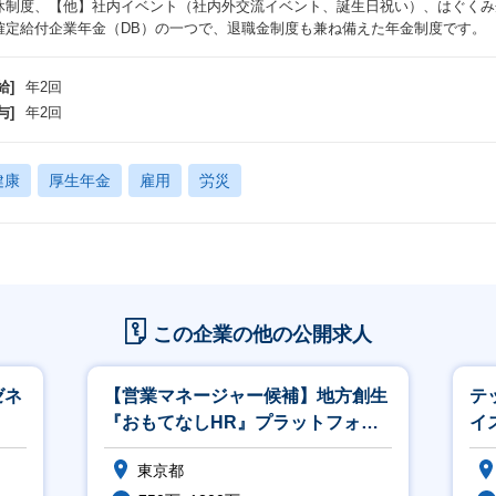
休制度、【他】社内イベント（社内外交流イベント、誕生日祝い）、はぐくみ企
確定給付企業年金（DB）の一つで、退職金制度も兼ね備えた年金制度です
給]
年2回
与]
年2回
健康
厚生年金
雇用
労災
この企業の他の公開求人
ゼネ
【営業マネージャー候補】地方創生
テ
『おもてなしHR』プラットフォー
イ
ム／社会貢献◎
東京都