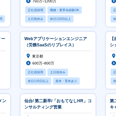
750万~1200万
正社員採用
職種・業界未経験OK
問
土日祝休み
休日120日以上
休
産休・育休あり
リー
Webアプリケーションエンジニア
【
（労務SaaSのリプレイス）
シ
進
東京都
す
600万~800万
正社員採用
土日祝休み
休日120日以上
産休・育休あり
休
賞与あり
メン
仙台/ 第二新卒/「おもてなしHR」コ
第
ンサルティング営業
キ