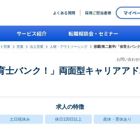
マイペ
よくある質問
採用ご担当者様
サービス紹介
転職相談会・セミナー
ント営業
営業
法人営業
人材・アウトソーシング
那覇/第二新卒/「保育士バン
お問い合わせ番
保育士バンク！」両面型キャリアアド
求人の特徴
土日祝休み
休日120日以上
産休・育休あり