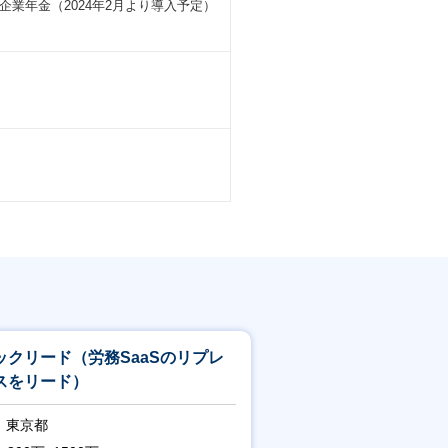
業年金（2024年2月より導入予定）
。
ックリード（労務SaaSのリプレ
スをリード）
東京都