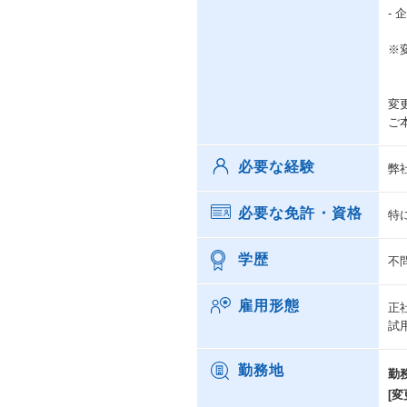
-
※
変
ご
必要な経験
弊
必要な免許・資格
特
学歴
不
雇用形態
正
試
勤務地
勤
[変