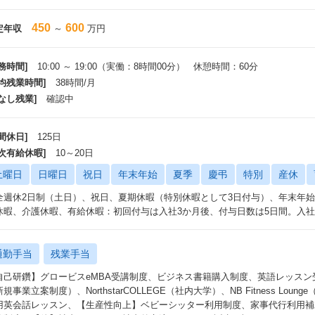
450
600
定年収
～
万円
務時間]
10:00 ～ 19:00（実働：8時間00分） 休憩時間：60分
平均残業時間]
38時間/月
なし残業]
確認中
間休日]
125日
年次有給休暇]
10～20日
土曜日
日曜日
祝日
年末年始
夏季
慶弔
特別
産休
全週休2日制（土日）、祝日、夏期休暇（特別休暇として3日付与）、年末年
休暇、介護休暇、有給休暇：初回付与は入社3か月後、付与日数は5日間。入社
通勤手当
残業手当
自己研鑽】グロービスeMBA受講制度、ビジネス書籍購入制度、英語レッスン受講サポート
規事業立案制度）、NorthstarCOLLEGE（社内大学）、NB Fitness L
用英会話レッスン、【生産性向上】ベビーシッター利用制度、家事代行利用補