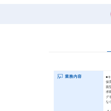
業務内容
■
保
面
求
グ
な