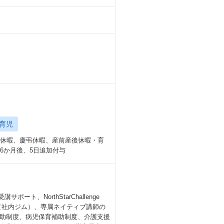
育児
始休暇、慶弔休暇、産前産後休暇・育
6か月後、5日追加付与
、NorthStarChallenge
ounge（社内ジム）、専属ネイティブ講師の
助制度、病児保育補助制度、介護支援