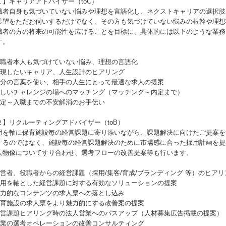
１】キャリアアドバイザー（toC）
職者自身も気づいていない悩みや理想を言語化し、ネクストキャリアの選択肢
希望をただお伺いするだけでなく、その方も気づけていない悩みの根幹や理想
職者の方の将来の可能性を広げることを目標に、具体的には以下のような業務
す。
 求職者本人も気づけていない悩み、理想の言語化
 実現したいキャリア、人生設計のヒアリング
 自分の言葉を使い、相手の人生にとって最適な求人の提案
 新しいチャレンジの場へのマッチング（マッチング～内定まで）
 内定～入職までの不安解消のお手伝い
２】リクルーティングアドバイザー（toB）
用を軸に保育施設毎の経営課題に寄り添いながら、課題解決に向けたご提案を
するのではなく、施設毎の経営課題解決のために市場感に合った採用計画を提
人物像についてすり合わせ、選考フローの改善提案等も行います。
 経営者、役職者からの経営課題（採用/集客/育成/ブランディング 等）のヒアリ
 採用を軸とした経営課題に対する有効なソリューションの提案
 魅力的なコンテンツの求人票への落とし込み
 保育施設の求人票をより魅力的にする改善案の提案
 経営課題ヒアリング時の法人営業へのパスアップ（人材募集広告掲載の提案）
 企業の選考オペレーションの改善コンサルティング