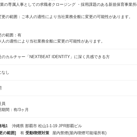
 企業の専属人事としての求職者クロージング ・採用課題のある新規保育事業所
変更の範囲：ご本人の適性により当社業務全般に変更の可能性があります。
更の範囲：有
本人の適性により当社業務全般に変更の可能性があります。
社のカルチャー「NEXTBEAT IDENTITY」に深く共感できる方
になし
問
社員
用期間：有/3ヶ月
務地1
沖縄県 那覇市 松山1-1-19 JPR那覇ビル
更の範囲]
有
受動喫煙対策
屋内禁煙(屋内喫煙可能場所有)