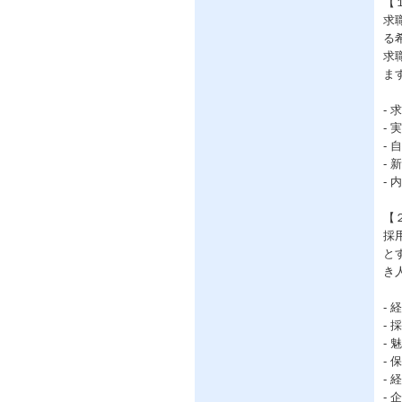
【
求
る
求
ま
-
-
-
-
-
【
採
と
き
-
-
-
-
-
-