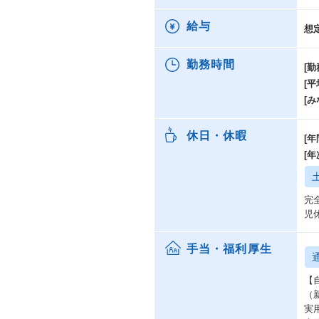
給与
想
勤務時間
[勤
[
[み
休日・休暇
[年
[
完
児
手当・福利厚生
【
（新
実