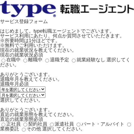
サービス登録フォーム
はじめまして。type転職エージェントでございます。
サービス利用にあたり、何点か質問させていただきます。
※所要時間は1分ほどです。
※無料でご利用いただけます。
現在の就業状況を教えてください。
現在の就業状況
必須
在職中
離職中
退職予定
就業経験なし
選択してく
ださい。
ありがとうございます。
退職年月を教えてください。
退職年月
必須
選択してください。
ありがとうございます。
直近の就業形態を教えてください。
直近の就業形態
必須
正社員
契約社員
派遣社員
パート・アルバイト
業務委託
その他
選択してください。