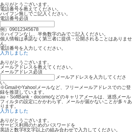
ありがとうございます。
電話番号を教えてください。
ハイフン無しでご記入ください。
電話番号
必須
例）09012345678
※ハイフンなし、半角数字のみでご記入ください。
個人情報は承諾なく第三者に提供・公開されることはありませ
ん。
電話番号を入力してください。
入力しました
ありがとうございます。
メールアドレスを教えてください。
メールアドレス
必須
メールアドレスを入力してくださ
い。
※GmailやYahoo!メールなど、フリーメールアドレスでのご登
録を推奨しています。
au・SoftBank・docomoなどのキャリアメールは、迷惑メール
フィルタの設定にかかわらず、メールが届かないことが多々あ
ります。
入力しました
ありがとうございます。
サービス利用のためのパスワードを
英語と数字8文字以上の組み合わせで入力してください。