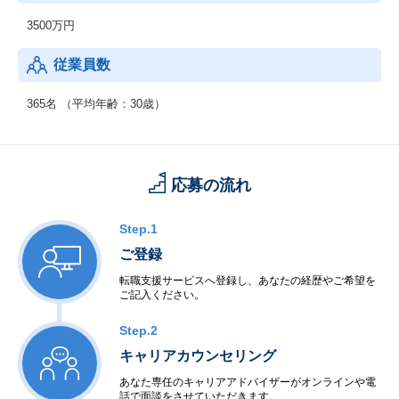
通して確立した解決策を、日本と同様の課題に直面する可能性の
3500万円
ある他国でも展開し、課題解決の好循環サイクルを回していくこ
とを目的としています。
従業員数
365名 （平均年齢：30歳）
応募の流れ
Step.1
ご登録
転職支援サービスへ登録し、あなたの経歴やご希望を
ご記入ください。
Step.2
キャリアカウンセリング
あなた専任のキャリアアドバイザーがオンラインや電
話で面談をさせていただきます。