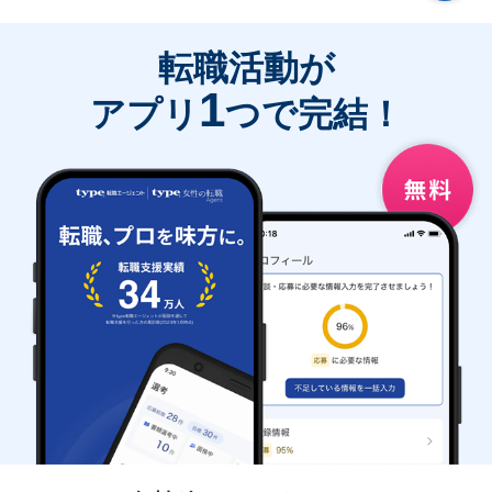
転職活動が
1
アプリ
つで完結！