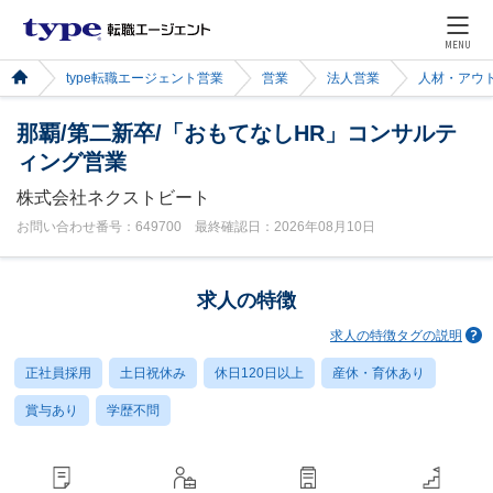
MENU
type転職エージェント営業
営業
法人営業
人材・アウ
那覇/第二新卒/「おもてなしHR」コンサルテ
ィング営業
株式会社ネクストビート
お問い合わせ番号：649700 最終確認日：2026年08月10日
求人の特徴
求人の特徴タグの説明
正社員採用
土日祝休み
休日120日以上
産休・育休あり
賞与あり
学歴不問