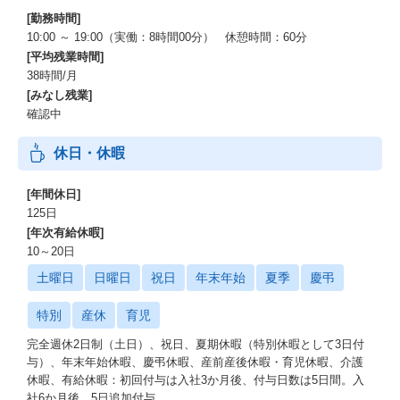
[勤務時間]
10:00 ～ 19:00（実働：8時間00分） 休憩時間：60分
[平均残業時間]
38時間/月
[みなし残業]
確認中
休日・休暇
[年間休日]
125日
[年次有給休暇]
10～20日
土曜日
日曜日
祝日
年末年始
夏季
慶弔
特別
産休
育児
完全週休2日制（土日）、祝日、夏期休暇（特別休暇として3日付
与）、年末年始休暇、慶弔休暇、産前産後休暇・育児休暇、介護
休暇、有給休暇：初回付与は入社3か月後、付与日数は5日間。入
社6か月後、5日追加付与