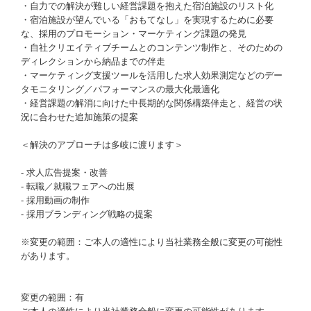
・自力での解決が難しい経営課題を抱えた宿泊施設のリスト化
・宿泊施設が望んでいる「おもてなし」を実現するために必要
な、採用のプロモーション・マーケティング課題の発見
・自社クリエイティブチームとのコンテンツ制作と、そのための
ディレクションから納品までの伴走
・マーケティング支援ツールを活用した求人効果測定などのデー
タモニタリング／パフォーマンスの最大化最適化
・経営課題の解消に向けた中長期的な関係構築伴走と、経営の状
況に合わせた追加施策の提案
＜解決のアプローチは多岐に渡ります＞
- 求人広告提案・改善
- 転職／就職フェアへの出展
- 採用動画の制作
- 採用ブランディング戦略の提案
※変更の範囲：ご本人の適性により当社業務全般に変更の可能性
があります。
変更の範囲：有