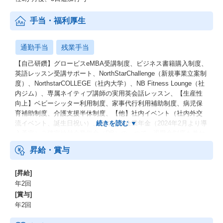
手当・福利厚生
通勤手当
残業手当
【自己研鑽】グロービスeMBA受講制度、ビジネス書籍購入制度、
英語レッスン受講サポート、NorthStarChallenge（新規事業立案制
度）、NorthstarCOLLEGE（社内大学）、NB Fitness Lounge（社
内ジム）、専属ネイティブ講師の実用英会話レッスン、【生産性
向上】ベビーシッター利用制度、家事代行利用補助制度、病児保
育補助制度、介護支援半休制度、【他】社内イベント（社内外交
流イベント、誕生日祝い）、はぐくみ企業年金（2024年2月より導
入予定）※確定給付企業年金（DB）の一つで、退職金制度も兼ね
備えた年金制度です。
昇給・賞与
[昇給]
年2回
[賞与]
年2回