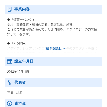
事業内容
◆『保育士バンク！』
採用、業務改善・職員の定着、集客活動、経営。
これまで業界があきらめていた諸問題を、テクノロジーの力で解
決していきます。
◆『KIDSNA』
メディア、シェアリングエコノミー、サーチのプロダクトを通じ
多様な選択肢を提供しながら、子どもとの生活をより充実したも
のにするサービスです。
設立年月日
◆『おもてなしHR』
2013年10月 1日
地方における安定した雇用を創出し、新たな人の流れによって将
来に渡り活力ある地域社会を構築していくために、地方の重要産
業である観光業界を支援します。
代表者
◆『hospitality Careers』
三原 誠司
日本国外の人口課題にもアプローチし、グローバル観点で競争力
を強化します。
資本金
海外の先進事例を取り入れると同時に、日本国内での事業展開を