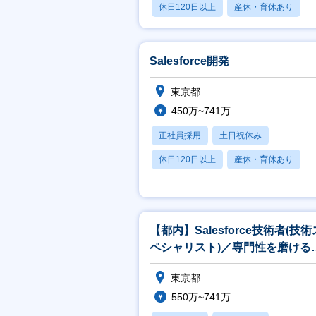
休日120日以上
産休・育休あり
月残業20時間以内
Salesforce開発
東京都
450万~741万
正社員採用
土日祝休み
休日120日以上
産休・育休あり
賞与あり
【都内】Salesforce技術者(技術
ペシャリスト)／専門性を磨ける
境×上流工程×一部在宅可
東京都
550万~741万