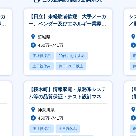
ーカ
【日立】未経験者歓迎 大手メーカ
シ
界、
ー、ベンダー及びエネルギー業界、
／
官公庁向けの営業
ロ
茨城県
450万~741万
正社員採用
20代におすすめ
土日祝休み
休日120日以上
休
産休・育休あり
【桜木町】情報家電・業務系システ
【
開
ム等の品質保証・テスト設計マネー
（
ジャ／アナリスト
神奈川県
450万~741万
正社員採用
土日祝休み