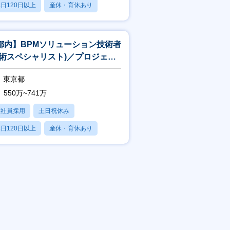
日120日以上
産休・育休あり
賞与あり
都内】BPMソリューション技術者
技術スペシャリスト)／プロジェク
中核×上流工程×一部在宅可
東京都
550万~741万
正社員採用
土日祝休み
日120日以上
産休・育休あり
賞与あり