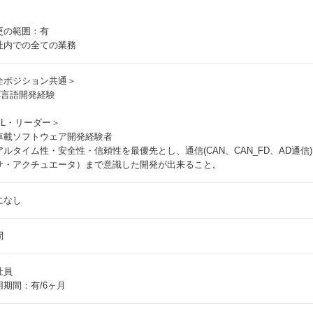
更の範囲：有
社内での全ての業務
全ポジション共通＞
C言語開発経験
PL・リーダー＞
車載ソフトウェア開発経験者
アルタイム性・安全性・信頼性を最優先とし、通信(CAN、CAN_FD、AD通
サ・アクチュエータ）まで意識した開発が出来ること。
になし
問
社員
用期間：有/6ヶ月