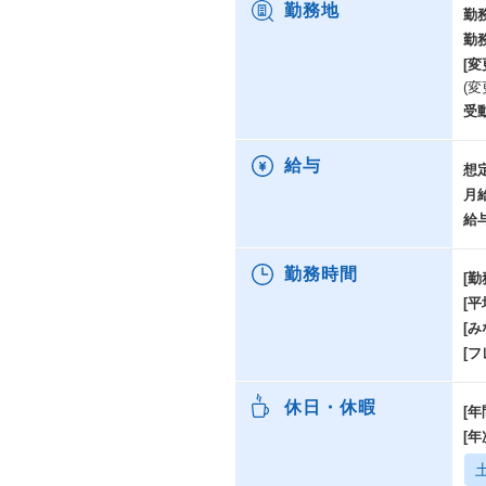
勤務地
勤
勤
[変
(
受
給与
想
月
給
勤務時間
[勤
[
[み
[
休日・休暇
[年
[