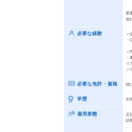
変
会
必要な経験
＜
・
＜
・
リ
ン
必要な免許・資格
特
学歴
不
雇用形態
正
試