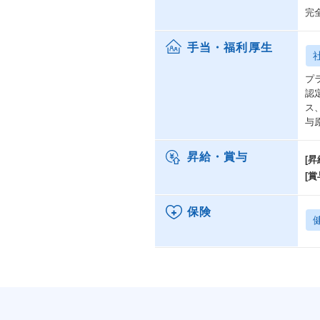
完
手当・福利厚生
プ
認
ス
与
昇給・賞与
[昇
[賞
保険