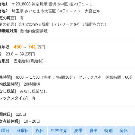
務地1
〒2318008 神奈川県 横浜市中区 桜木町１－１
務地2
埼玉県 さいたま市大宮区 仲町２－２６ 大宮ビル
更の範囲]
有
変更の範囲）会社の定める場所（テレワークを行う場所を含む）
動喫煙対策
敷地内全面禁煙
450
741
定年収
～
万円
給
23.8 ～ 39.2万円
与形態
固定給制(月給制)
務時間]
9:00 ～ 17:30（実働：7時間30分） フレックス有 休憩時間：60分
平均残業時間]
20時間/月
なし残業]
みなし残業なし
フレックスタイム]
有
間休日]
125日
年次有給休暇]
10～20日
土曜日
日曜日
祝日
年末年始
夏季
慶弔
特別
産休