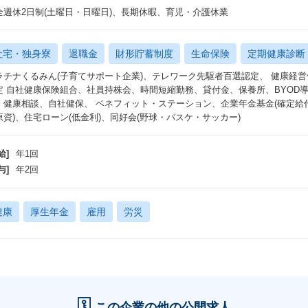
全週休2日制(土曜日・日曜日)、長期休暇、育児・介護休業
社宅・独身寮
退職金
財形貯蓄制度
生命保険
定期健康診断
ラチナくるみん(子育てサポート企業)、テレワーク先駆者百選認定、 健康経
定 自社健康保険組合、社員持株会、時間短縮勤務、貸付金、保養所、BYOD
、健康相談、自社健保、 ベネフィット・ステーション、企業年金基金(確定給
原資)、住宅ローン(低金利)、同好会(野球・バスケ・サッカー)
給]
年1回
与]
年2回
健康
厚生年金
雇用
労災
この企業の他の公開求人