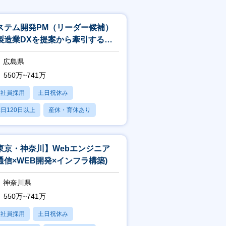
ステム開発PM（リーダー候補）
製造業DXを提案から牽引するプ
ジェクトマネージャー
広島県
550万~741万
正社員採用
土日祝休み
日120日以上
産休・育休あり
賞与あり
東京・神奈川】Webエンジニア
通信×WEB開発×インフラ構築)
神奈川県
550万~741万
正社員採用
土日祝休み