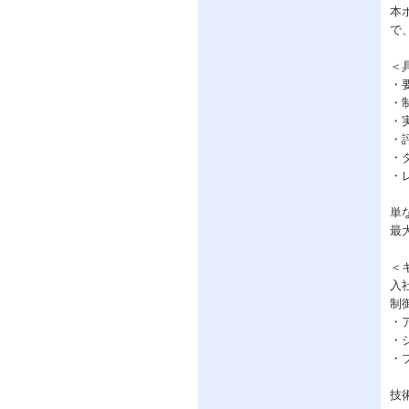
本
で
＜
・
・
・
・
・
・
単
最
＜
入
制
・
・
・
技