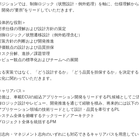
ポジションでは、制御ロジック（状態設計・例外処理）を軸に、仕様理解から
、開発の“要所”をリードしていただきます。
具体的な役割＞
要求仕様の理解および設計方針の策定
制御ロジック／状態遷移設計（例外処理含む）
実装方針の判断および開発推進
評価観点の設計および品質担保
タスク分解、進捗／課題管理
レビュー観点の標準化およびチームへの展開
なる実装ではなく、「どう設計するか」「どう品質を担保するか」を決定する
大化に関わっていただきます。
キャリアパス＞
社後は、車載ECUの組込アプリケーション開発をリードするPL候補としてご
御ロジック設計やレビュー、開発推進を通じて経験を積み、将来的には以下の
アプリケーション領域の技術リードとして設計・品質を牽引するPL
システム全体を俯瞰するテックリード／アーキテクト
プロジェクト全体を統括するPM
術志向・マネジメント志向のいずれにも対応できるキャリアパスを用意してい