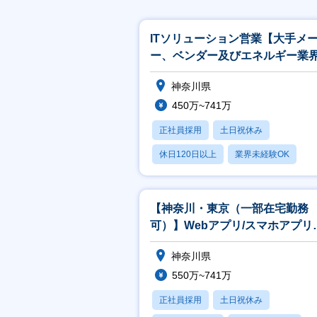
ITソリューション営業【大手メ
ー、ベンダー及びエネルギー業
官公庁向け】
神奈川県
450万~741万
正社員採用
土日祝休み
休日120日以上
業界未経験OK
産休・育休あり
【神奈川・東京（一部在宅勤務
可）】Webアプリ/スマホアプリ
発エンジニア
神奈川県
550万~741万
正社員採用
土日祝休み