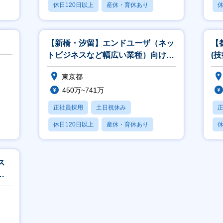
休日120日以上
産休・育休あり
休
月残業20時間以内
【新橋・汐留】エンドユーザ（ネッ
【
トビジネスなど幅広い業種）向けア
(
カウント営業
ト
東京都
450万~741万
正社員採用
土日祝休み
休日120日以上
産休・育休あり
休
賞与あり
ス
環