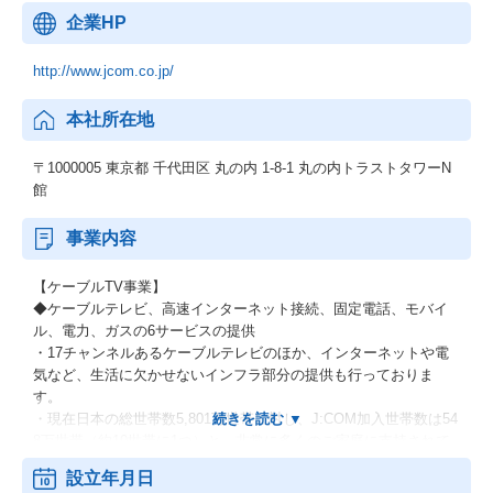
企業HP
http://www.jcom.co.jp/
本社所在地
〒1000005 東京都 千代田区 丸の内 1-8-1 丸の内トラストタワーN
館
事業内容
【ケーブルTV事業】
◆ケーブルテレビ、高速インターネット接続、固定電話、モバイ
ル、電力、ガスの6サービスの提供
・17チャンネルあるケーブルテレビのほか、インターネットや電
気など、生活に欠かせないインフラ部分の提供も行っておりま
す。
・現在日本の総世帯数5,801万世帯に対し、J:COM加入世帯数は54
8万世帯（約10世帯に1つ）と、非常に多くのご家庭に支持されて
おります！
設立年月日