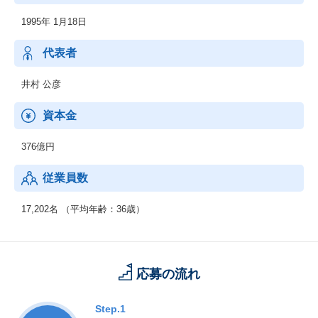
【メディア事業】
1995年 1月18日
◆各種専門チャンネルへの出資、運営：現在ジュピターテレコム
では、17チャンネルを運営しております！
◆各種VODサービスへのコンテンツ調達、販売：例）「NETFLI
代表者
X」
◆映画の企画製作、配給：例）「カメラを止めるな！」など
井村 公彦
資本金
376億円
従業員数
17,202名 （平均年齢：36歳）
応募の流れ
Step.1