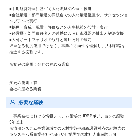
■中期経営計画に基づく人材戦略の企画・推進
■全社最適・部門最適の両視点での人材最適配置や、サクセッショ
ンプランの実行
■採用・育成・配置・評価などの人事施策の設計・実行
■経営層・部門責任者との連携による組織課題の抽出と解決支援
■人材ポートフォリオの設計と運用方針の策定
※単なる制度運用ではなく、事業の方向性を理解し、人材戦略を
推進する役割です。
※変更の範囲：会社の定める業務
変更の範囲：有
会社の定める業務
必要な経験
・事業会社における情報システム領域のHRBPポジションの経験
5年以上
※情報システム事業領域での人材施策や組織課題対応の経験含む
※システム系事業会社やSIerやIT業界での本社人事経験も可