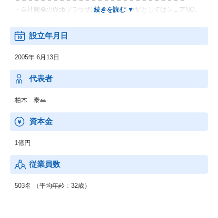
・自社開発のWebブラウザは、国産ブラウザとしてはシェアNO.
1。
・現在はiPhone、Android含めたスマートフォンアプリ開発が大き
設立年月日
く躍進しています。
2005年 6月13日
代表者
柏木 泰幸
資本金
1億円
従業員数
503名 （平均年齢：32歳）