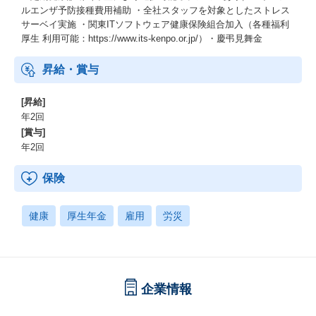
ルエンザ予防接種費用補助 ・全社スタッフを対象としたストレス
サーベイ実施 ・関東ITソフトウェア健康保険組合加入（各種福利
厚生 利用可能：https://www.its-kenpo.or.jp/）・慶弔見舞金
昇給・賞与
[昇給]
年2回
[賞与]
年2回
保険
健康
厚生年金
雇用
労災
企業情報