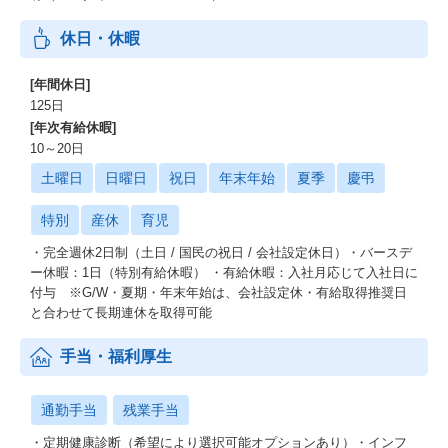
休日・休暇
[年間休日]
125日
[年次有給休暇]
10～20日
土曜日
日曜日
祝日
年末年始
夏季
慶弔
特別
産休
育児
・完全週休2日制（土日 / 国民の祝日 / 会社設定休日）・バースデ
ー休暇：1日（特別有給休暇） ・有給休暇：入社月応じて入社日に
付与 ※G/W・夏期・年末年始は、会社設定休・有給取得推奨日
と合わせて長期連休を取得可能
手当・福利厚生
通勤手当
残業手当
・定期健康診断（希望により選択可能オプションあり）・インフ