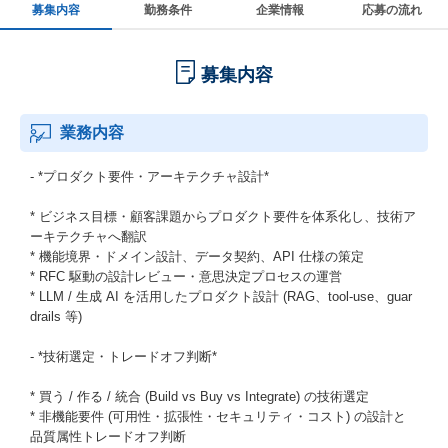
募集内容
勤務条件
企業情報
応募の流れ
募集内容
業務内容
- *プロダクト要件・アーキテクチャ設計*
* ビジネス目標・顧客課題からプロダクト要件を体系化し、技術ア
ーキテクチャへ翻訳
* 機能境界・ドメイン設計、データ契約、API 仕様の策定
* RFC 駆動の設計レビュー・意思決定プロセスの運営
* LLM / 生成 AI を活用したプロダクト設計 (RAG、tool-use、guar
drails 等)
- *技術選定・トレードオフ判断*
* 買う / 作る / 統合 (Build vs Buy vs Integrate) の技術選定
* 非機能要件 (可用性・拡張性・セキュリティ・コスト) の設計と
品質属性トレードオフ判断