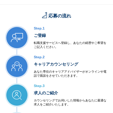
／JAPAN AI MARKETING
／JAPAN AI HR
／JAPAN AI CALL
応募の流れ
／JAPAN AI 行政
）
Step.1
└AIで業務を変革するエンタープライズワークスペース（JAPAN A
ご登録
I STUDIO）
転職支援サービスへ登録し、あなたの経歴やご希望を
ご記入ください。
└AIトランスフォーメーション（AX）に伴走するAI開発・コンサ
ルティング（JAPAN AI CONSULTING）
Step.2
キャリアカウンセリング
あなた専任のキャリアアドバイザーがオンラインや電
話で面談をさせていただきます。
Step.3
求人のご紹介
カウンセリングでお伺いした情報からあなたに最適な
求人をご紹介いたします。