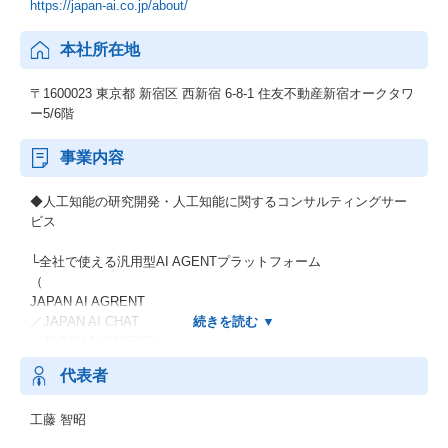
https://japan-ai.co.jp/about/
本社所在地
〒1600023 東京都 新宿区 西新宿 6-8-1 住友不動産新宿オークタワ
ー5/6階
事業内容
◆人工知能の研究開発・人工知能に関するコンサルティングサー
ビス
└全社で使える汎用型AI AGENTプラットフォーム
（
JAPAN AI AGRENT
／JAPAN AI CHAT
／JAPAN AI SPEECH
）
代表者
└部署ごとの課題を解決する特化型AI AGRENT プラットフォーム
工藤 智昭
（
JAPAN AI SALES