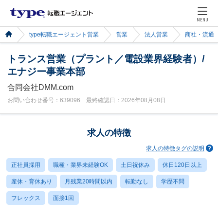
MENU
type転職エージェント営業
営業
法人営業
商社・流通
トランス営業（プラント／電設業界経験者）/
エナジー事業本部
合同会社DMM.com
お問い合わせ番号：639096 最終確認日：2026年08月08日
求人の特徴
求人の特徴タグの説明
正社員採用
職種・業界未経験OK
土日祝休み
休日120日以上
産休・育休あり
月残業20時間以内
転勤なし
学歴不問
フレックス
面接1回