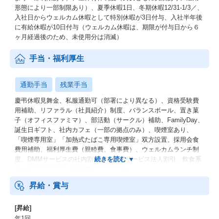
形態により一部制限あり）、夏季休暇1日、冬期休暇12/31-1/3／、
入社日からウェルカム休暇として特別休暇が3日付与、入社半年後
に有給休暇が10日付与（ウェルカム休暇は、期限が付与日から６
ヶ月経過後のため、未使用分は消滅）
手当・福利厚生
通勤手当
残業手当
慶弔休暇見舞金、私服通勤可（部署により異なる）、資格受験費
用補助、リファラル（社員紹介）制度、バランスボール、置き菓
子（オフィスファミマ）、部活動（サークル）補助、FamilyDay、
誕生日ギフト、社内カフェ（一部の拠点のみ）、喫煙室あり、
「喫煙専用室」「加熱式たばこ専用喫煙室」双方設置、採用会食
費用補助、福利厚生費（親睦費、食事費）、ウェルカムランチ制
度、DMMサービスの社内割引、在宅系サービス法人割引、飲食系
サービス法人割引、旅行代理店割引ほか
昇給・賞与
[昇給]
年1回