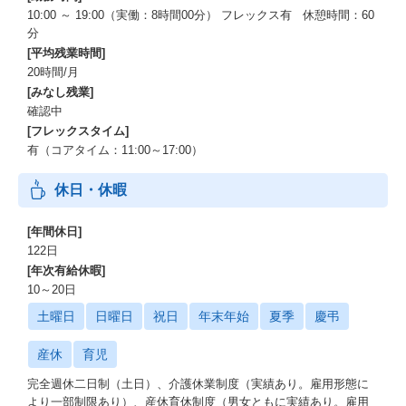
10:00 ～ 19:00（実働：8時間00分） フレックス有 休憩時間：60
分
[平均残業時間]
20時間/月
[みなし残業]
確認中
[フレックスタイム]
有（コアタイム：11:00～17:00）
休日・休暇
[年間休日]
122日
[年次有給休暇]
10～20日
土曜日
日曜日
祝日
年末年始
夏季
慶弔
産休
育児
完全週休二日制（土日）、介護休業制度（実績あり。雇用形態に
より一部制限あり）、産休育休制度（男女ともに実績あり。雇用