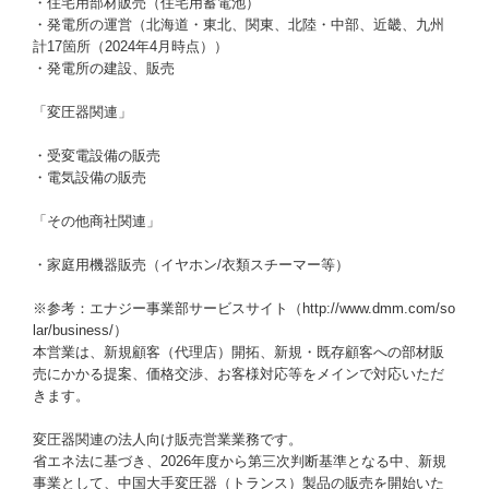
・住宅用部材販売（住宅用蓄電池）
・発電所の運営（北海道・東北、関東、北陸・中部、近畿、九州
計17箇所（2024年4月時点））
・発電所の建設、販売
「変圧器関連」
・受変電設備の販売
・電気設備の販売
「その他商社関連」
・家庭用機器販売（イヤホン/衣類スチーマー等）
※参考：エナジー事業部サービスサイト（http://www.dmm.com/so
lar/business/）
本営業は、新規顧客（代理店）開拓、新規・既存顧客への部材販
売にかかる提案、価格交渉、お客様対応等をメインで対応いただ
きます。
変圧器関連の法人向け販売営業業務です。
省エネ法に基づき、2026年度から第三次判断基準となる中、新規
事業として、中国大手変圧器（トランス）製品の販売を開始いた