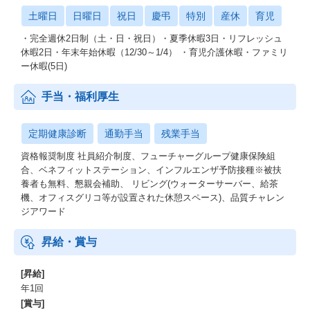
土曜日
日曜日
祝日
慶弔
特別
産休
育児
・完全週休2日制（土・日・祝日）・夏季休暇3日・リフレッシュ
休暇2日・年末年始休暇（12/30～1/4） ・育児介護休暇・ファミリ
ー休暇(5日)
手当・福利厚生
定期健康診断
通勤手当
残業手当
資格報奨制度 社員紹介制度、フューチャーグループ健康保険組
合、ベネフィットステーション、インフルエンザ予防接種※被扶
養者も無料、懇親会補助、 リビング(ウォーターサーバー、給茶
機、オフィスグリコ等が設置された休憩スペース)、品質チャレン
ジアワード
昇給・賞与
[昇給]
年1回
[賞与]