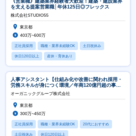
《営業職》建築業界経験者大歓迎！建築・建設業界
を支える提案営業職│年休125日◎フレックス
株式会社STUDIO55
東京都
403万~600万
正社員採用
職種・業界未経験OK
土日祝休み
休日120日以上
産休・育休あり
人事アシスタント【仕組み化や改善に関われ採用・
労務スキルが身につく環境／年商120億円超の事業
会社】
オーガニックグループ株式会社
東京都
300万~450万
正社員採用
職種・業界未経験OK
20代におすすめ
土日祝休み
休日120日以上