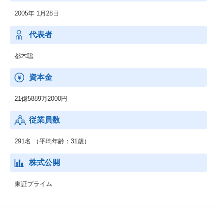
ります。
2005年 1月28日
【フィナンシャルサービス事業】
暗号資産販売所「CoinTrade」の運営や世界140か国への海外送金
代表者
が可能なサービス「Sobit」などのブロックチェーン事業と
フリーランスの方々がWebで完結できる請求書買い取りのAIファ
都木聡
クタリングサービス「labol」などのオンラインファクタリング事
業
資本金
セレスの事業戦略に沿う成長可能性を秘めたベンチャー企業への
投資を通じたリターンを得ることを目的とした投資育成事業を展
21億5889万2000円
開しております。
従業員数
291名 （平均年齢：31歳）
株式公開
東証プライム