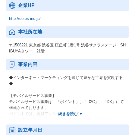
企業HP
http://ceres-inc.jp/
本社所在地
〒1506221 東京都 渋谷区 桜丘町 1番1号 渋谷サクラステージ SH
IBUYAタワー 21階
事業内容
◆インターネットマーケティングを通じて豊かな世界を実現する
◆
【モバイルサービス事業】
モバイルサービス事業は、「ポイント」、「D2C」、「DX」にて
構成されております。
ポイントでは、会員アクションに応じて
現金や電子マネーに交換可能なポイントを付与するサービス「モ
ッピー」と広告主の商品・サービスに関する広告と
設立年月日
アフィリエイトメディアを繋ぐASP「AD.TRACK」を運営してお