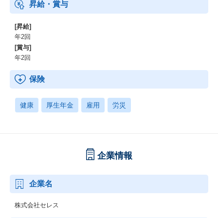
昇給・賞与
[昇給]
年2回
[賞与]
年2回
保険
健康
厚生年金
雇用
労災
企業情報
企業名
株式会社セレス