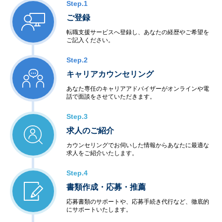
・衛星・航空制御
Step.1
・交通機関・車輌制御
ご登録
・ビル・店舗設備制御
・電力・エネルギー制御
転職支援サービスへ登録し、あなたの経歴やご希望を
ご記入ください。
・通信インフラ制御
＜半導体等ハードウェア開発＞
Step.2
・LSI・FPGA設計
・電子回路設計・生産
キャリアカウンセリング
あなた専任のキャリアアドバイザーがオンラインや電
◆アウトソーシングサービス
話で面談をさせていただきます。
＜システム運用保守サービス＞
・業務運用
Step.3
・オペレーション
求人のご紹介
・ネットワーク管理
・ファシリティ管理
カウンセリングでお伺いした情報からあなたに最適な
・ヘルプデスク
求人をご紹介いたします。
＜インターネットサービス＞
・データセンター
Step.4
・ハウジング・ホスティング
書類作成・応募・推薦
・セキュリティ
＜教育サービス＞
応募書類のサポートや、応募手続き代行など、徹底的
にサポートいたします。
・システム運用サービス
・最新技術セミナー