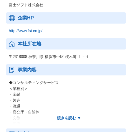
富士ソフト株式会社
企業HP
http://www.fsi.co.jp/
本社所在地
〒2318008 神奈川県 横浜市中区 桜木町 １－１
事業内容
◆コンサルティングサービス
＜業種別＞
・金融
・製造
・流通
・官公庁・自治体
・文教
・医療
・他