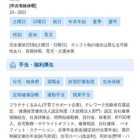
[年次有給休暇]
10～20日
土曜日
日曜日
祝日
年末年始
夏季
慶弔
特別
産休
育児
完全週休2日制(土曜日・日曜日) ※シフト制の場合は異なる可能
性あり、長期休暇、育児・介護休業
手当・福利厚生
社宅・独身寮
退職金
財形貯蓄制度
生命保険
定期健康診断
通勤手当
残業手当
プラチナくるみん(子育てサポート企業)、テレワーク先駆者百選認
定、 健康経営優良法人認定制度（大規模法人部門）認定 自社健康
保険組合、社員持株会、時間短縮勤務、貸付金、保養所、BYOD導
入、在宅勤務・サテライトオフィス、健康相談、自社健保、 ベネ
フィット・ステーション、企業年金基金(確定給付企業年金)、選択
制確定拠出年金(給与原資)、住宅ローン(低金利)、同好会(野球・バ