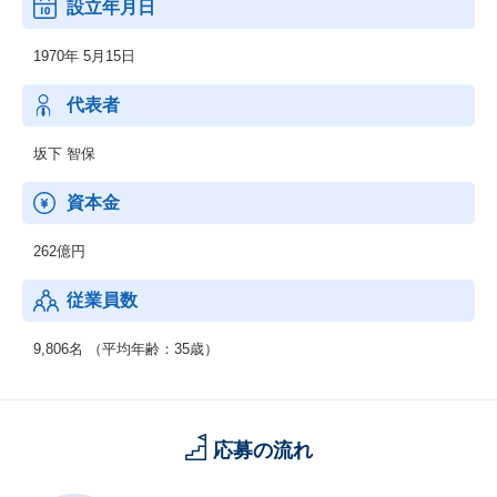
設立年月日
＜業務別＞
・EC
1970年 5月15日
・CRM
・SFA
・SCM
代表者
・ERP
・WEB
坂下 智保
・他
＜IT基盤、ネットワーク＞
資本金
・ネットワーク
・セキュリティ
262億円
・先端IT
・ミドルウェア
従業員数
◆制御系システムサービス
＜移動体通信制御開発＞
9,806名 （平均年齢：35歳）
・移動体通信端末
・交換機・基地局システム
＜産業用制御開発＞
・家電機器制御
応募の流れ
・工場制御
＜社会・公共制御開発＞