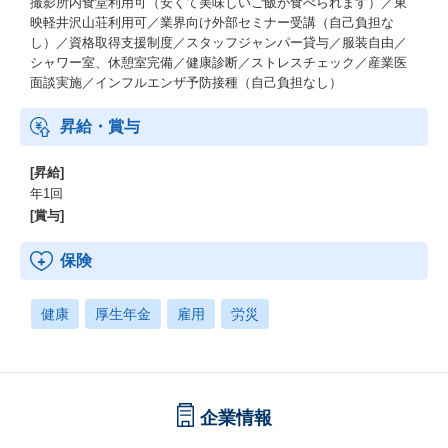
撮影所内食堂利用可（安くて美味しいご飯が食べられます）／東
映軽井沢山荘利用可／業界向け外部セミナー受講（自己負担な
し）／資格取得支援制度／スタッフジャンパー貸与／服装自由／
シャワー室、休憩室完備／健康診断／ストレスチェック／産業医
面談実施／インフルエンザ予防接種（自己負担なし）
昇給・賞与
[昇給]
年1回
[賞与]
保険
健康
厚生年金
雇用
労災
企業情報