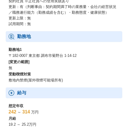
契約社員
※正社員への登用実績あり
更新：有（判断事由：契約期間満了時の業務量・会社の経営状況
／職務遂行能力（勤務成績を含む）・勤務態度・健康状態）
更新上限：無
試用期間：無
勤務地
勤務地1
〒182-0007 東京都 調布市菊野台 1-14-12
[変更の範囲]
無
受動喫煙対策
敷地内禁煙(屋外喫煙可能場所有)
給与
想定年収
242
314
～
万円
月給
19.2 ～ 25.2万円