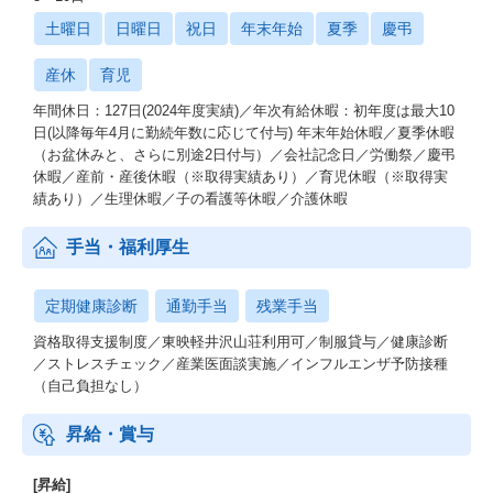
土曜日
日曜日
祝日
年末年始
夏季
慶弔
産休
育児
年間休日：127日(2024年度実績)／年次有給休暇：初年度は最大10
日(以降毎年4月に勤続年数に応じて付与) 年末年始休暇／夏季休暇
（お盆休みと、さらに別途2日付与）／会社記念日／労働祭／慶弔
休暇／産前・産後休暇（※取得実績あり）／育児休暇（※取得実
績あり）／生理休暇／子の看護等休暇／介護休暇
手当・福利厚生
定期健康診断
通勤手当
残業手当
資格取得支援制度／東映軽井沢山荘利用可／制服貸与／健康診断
／ストレスチェック／産業医面談実施／インフルエンザ予防接種
（自己負担なし）
昇給・賞与
[昇給]