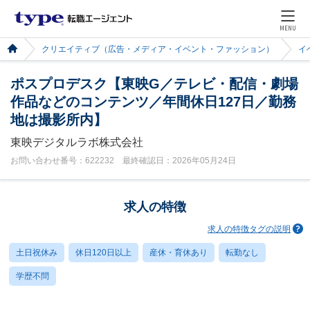
MENU
クリエイティブ（広告・メディア・イベント・ファッション）
イ
ポスプロデスク【東映G／テレビ・配信・劇場
作品などのコンテンツ／年間休日127日／勤務
地は撮影所内】
東映デジタルラボ株式会社
お問い合わせ番号：622232 最終確認日：2026年05月24日
求人の特徴
求人の特徴タグの説明
土日祝休み
休日120日以上
産休・育休あり
転勤なし
学歴不問