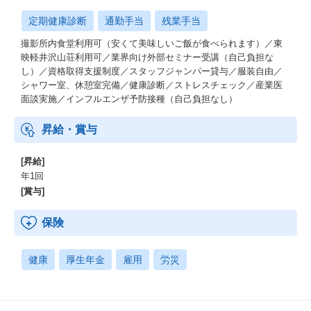
定期健康診断
通勤手当
残業手当
撮影所内食堂利用可（安くて美味しいご飯が食べられます）／東
映軽井沢山荘利用可／業界向け外部セミナー受講（自己負担な
し）／資格取得支援制度／スタッフジャンパー貸与／服装自由／
シャワー室、休憩室完備／健康診断／ストレスチェック／産業医
面談実施／インフルエンザ予防接種（自己負担なし）
昇給・賞与
[昇給]
年1回
[賞与]
保険
健康
厚生年金
雇用
労災