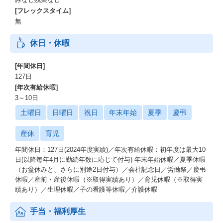
[フレックスタイム]
無
休日・休暇
[年間休日]
127日
[年次有給休暇]
3～10日
土曜日
日曜日
祝日
年末年始
夏季
慶弔
産休
育児
年間休日：127日(2024年度実績)／年次有給休暇：初年度は最大10
日(以降毎年4月に勤続年数に応じて付与) 年末年始休暇／夏季休暇
（お盆休みと、さらに別途2日付与）／会社記念日／労働祭／慶弔
休暇／産前・産後休暇（※取得実績あり）／育児休暇（※取得実
績あり）／生理休暇／子の看護等休暇／介護休暇
手当・福利厚生