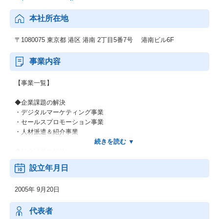
本社所在地
〒1080075 東京都 港区 港南 2丁目5番7号 港南ビル6F
事業内容
【事業一覧】
◆企業課題の解決
・デジタルマーケティング事業
・セールスプロモーション事業
・人材派遣＆紹介事業
◆社会課題の解決
・福祉DX事業
設立年月日
・サテライトオフィス型の障がい者雇用＆定着支援事業
・福祉施設の運営事業
2005年 9月20日
代表者