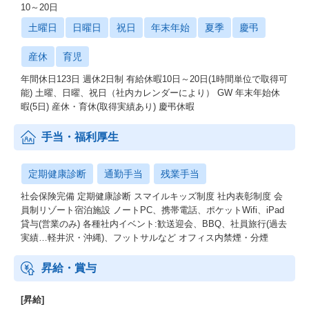
10～20日
土曜日
日曜日
祝日
年末年始
夏季
慶弔
産休
育児
年間休日123日 週休2日制 有給休暇10日～20日(1時間単位で取得可
能) 土曜、日曜、祝日（社内カレンダーにより） GW 年末年始休
暇(5日) 産休・育休(取得実績あり) 慶弔休暇
手当・福利厚生
定期健康診断
通勤手当
残業手当
社会保険完備 定期健康診断 スマイルキッズ制度 社内表彰制度 会
員制リゾート宿泊施設 ノートPC、携帯電話、ポケットWifi、iPad
貸与(営業のみ) 各種社内イベント:歓送迎会、BBQ、社員旅行(過去
実績…軽井沢・沖縄)、フットサルなど オフィス内禁煙・分煙
昇給・賞与
[昇給]