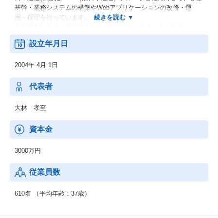
基幹・業務システムの構築やWebアプリケーションの改修・運
用・保守を行っています。
大規模なものから小規模なものまで約150システムあります。
また、日本通運(株)グループ各社のWebサイトの企画・設計・制
設立年月日
作・構築・運用にもワンストップで対応しています。
■ITインフラ
2004年 4月 1日
日本通運(株)グループ各社のインフラ関連の企画・構築から運用・
保守まで一貫してサービスを提供。
インフラの標準化・パブリッククラウドへの移行など最新技術を
代表者
取り入れ、国内外の物流システムを支えるITインフラの最適化に
取り組んでいます。
大林 孝至
■ユーザーサポート
日本通運(株)グループ各社からのIT全般に関する問い合わせ対応を
資本金
行っています。
3000万円
従業員数
610名 （平均年齢：37歳）