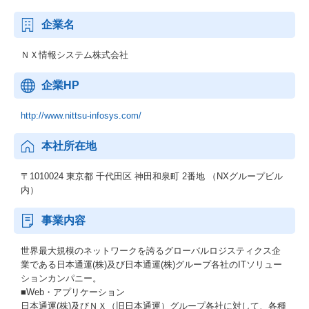
企業名
ＮＸ情報システム株式会社
企業HP
http://www.nittsu-infosys.com/
本社所在地
〒1010024 東京都 千代田区 神田和泉町 2番地 （NXグループビル
内）
事業内容
世界最大規模のネットワークを誇るグローバルロジスティクス企
業である日本通運(株)及び日本通運(株)グループ各社のITソリュー
ションカンパニー。
■Web・アプリケーション
日本通運(株)及びＮＸ（旧日本通運）グループ各社に対して、各種