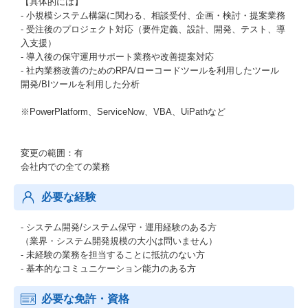
【具体的には】
- 小規模システム構築に関わる、相談受付、企画・検討・提案業務
- 受注後のプロジェクト対応（要件定義、設計、開発、テスト、導
入支援）
- 導入後の保守運用サポート業務や改善提案対応
- 社内業務改善のためのRPA/ローコードツールを利用したツール
開発/BIツールを利用した分析
※PowerPlatform、ServiceNow、VBA、UiPathなど
変更の範囲：有
会社内での全ての業務
必要な経験
- システム開発/システム保守・運用経験のある方
（業界・システム開発規模の大小は問いません）
- 未経験の業務を担当することに抵抗のない方
- 基本的なコミュニケーション能力のある方
必要な免許・資格