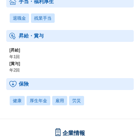
手当・福利厚生
退職金
残業手当
昇給・賞与
[昇給]
年1回
[賞与]
年2回
保険
健康
厚生年金
雇用
労災
企業情報