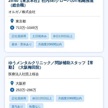
25-40【東京本社】社内SE/グローバルIT戦略推進
（総合職）
オルガノ株式会社
東京都
713万~1049万
正社員採用
土日祝休み
休日120日以上
産休・育休あり
月残業20時間以内
ゆうメンタルクリニック／問診補助スタッフ【常
勤】（大阪梅田院）
医療法人社団上桜会
大阪府
253万~286万
正社員採用
休日120日以上
月残業20時間以内
賞与あり
転勤なし