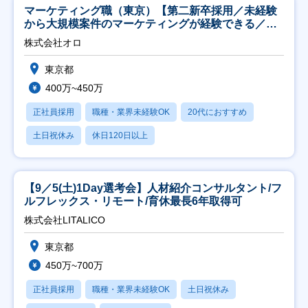
マーケティング職（東京）【第二新卒採用／未経験
から大規模案件のマーケティングが経験できる／研
修充実】
株式会社オロ
東京都
400万~450万
正社員採用
職種・業界未経験OK
20代におすすめ
土日祝休み
休日120日以上
【9／5(土)1Day選考会】人材紹介コンサルタント/フ
ルフレックス・リモート/育休最長6年取得可
株式会社LITALICO
東京都
450万~700万
正社員採用
職種・業界未経験OK
土日祝休み