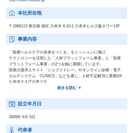
本社所在地
〒1066113 東京都 港区 六本木 6-10-1 六本木ヒルズ森タワー13F
事業内容
「医療ヘルスケアの未来をつくる」をミッションに掲げ、
テクノロジーを活用した「人材プラットフォーム事業」と「医療
プラットフォーム事業」の2つを軸に展開しています。
医療介護求人サイト「ジョブメドレー」やオンライン診療・電子
カルテシステム「CLINICS」などを通じ、人材不足解消と業務DX
を推進するIT企業です。
■医療介護福祉の人材採用システム「ジョブメドレー」
■クラウド診療支援システム「CLINICS」
設立年月日
■オンライン医療事典「MEDLEY」
■介護施設の検索メディア「介護のほんね」
2009年 6月 5日
■患者とつながる調剤薬局窓口支援システム「Pharms」
代表者