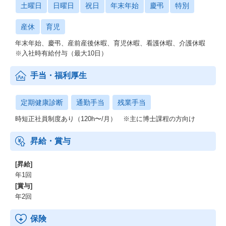
土曜日
日曜日
祝日
年末年始
慶弔
特別
産休
育児
年末年始、慶弔、産前産後休暇、育児休暇、看護休暇、介護休暇
※入社時有給付与（最大10日）
手当・福利厚生
定期健康診断
通勤手当
残業手当
時短正社員制度あり（120h〜/月） ※主に博士課程の方向け
昇給・賞与
[昇給]
年1回
[賞与]
年2回
保険