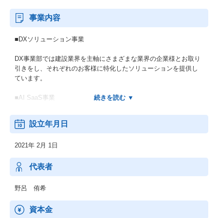
事業内容
■DXソリューション事業
DX事業部では建設業界を主軸にさまざまな業界の企業様とお取り
引きをし、それぞれのお客様に特化したソリューションを提供し
ています。
■AI SaaS事業
現在は主に建設業界における業務効率化を主眼としたAI SaaSを展
設立年月日
開しており、特にファーストプロダクトである『DigitalBillder』シ
リーズでは、
2021年 2月 1日
全国でのべ300社様以上の管理業務のDX化を実現・推進していま
す。
また、2024年2月には建設業特化LLMサービスのAIコンストシェル
代表者
ジュ『光／Hikari』も提供を開始し、ローンチ3カ月ですでに50社
様以上にご契約をいただいております。
野呂 侑希
資本金