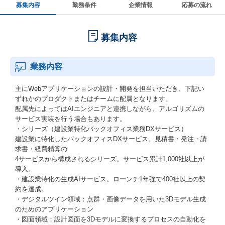
募集内容
勤務条件
企業情報
応募の流れ
募集内容
業務内容
主にWebアプリケーションの設計・開発を担当いただき、下記い
ずれかのプロダクトまたはチームに配属となります。
配属先によってはAIエンジニアと連携しながら、アルゴリズムの
サービス実装を行う場合もあります。
・シリーズ（建設業特化バックオフィス業務DXサービス）
建設業に特化したバックオフィスDXサービス。見積書・発注・請
求書・経費精算の
4サービスから構成されるシリーズ。サービス累計1,000社以上が
導入。
・建設業特化の生成AIサービス。ローンチ1年強で400社以上の契
約を達成。
・デジタルツイン領域：点群・画像データを用いた3Dモデル生成
のためのアプリケーション
・図面領域：設計図面を3Dモデルに変換するプロセスの自動化を