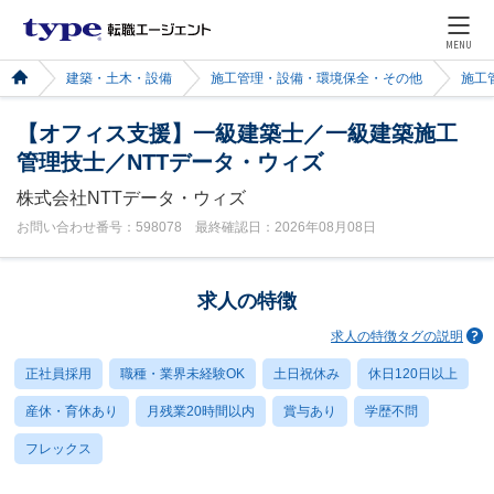
MENU
建築・土木・設備
施工管理・設備・環境保全・その他
施工
【オフィス支援】一級建築士／一級建築施工
管理技士／NTTデータ・ウィズ
株式会社NTTデータ・ウィズ
お問い合わせ番号：598078 最終確認日：2026年08月08日
求人の特徴
求人の特徴タグの説明
正社員採用
職種・業界未経験OK
土日祝休み
休日120日以上
産休・育休あり
月残業20時間以内
賞与あり
学歴不問
フレックス