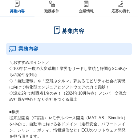
募集内容
勤務条件
企業情報
応募の流れ
募集内容
業務内容
＼おすすめポイント／
◇100年に一度の大変革期！業界をリードし業績も好調なSCSKか
らの案件を対応
◇「自動運転」や「空飛ぶクルマ」夢あるモビリティ社会の実現
に向けて特化型エンジニアとソフトウェアの力で貢献！
◇設立2年で離職者1名のみ！（2024年10月時点）メンバー交流含
め社員が中心となり会社をつくる風土
■概要
従来型開発（C言語）やモデルベース開発（MATLAB、Simulink）
を中心に、自動車における各ドメイン（走行安全、パワートレイ
ン、シャシー、ボディ、情報通信など）ECUのソフトウェア開発
を担当頂きます。