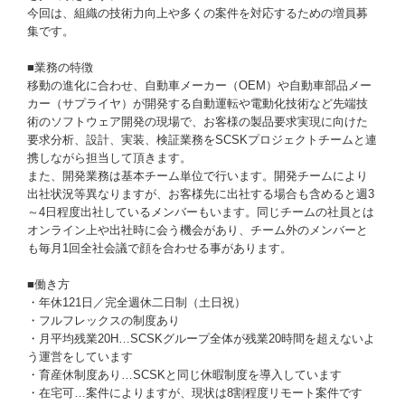
今回は、組織の技術力向上や多くの案件を対応するための増員募
集です。
■業務の特徴
移動の進化に合わせ、自動車メーカー（OEM）や自動車部品メー
カー（サプライヤ）が開発する自動運転や電動化技術など先端技
術のソフトウェア開発の現場で、お客様の製品要求実現に向けた
要求分析、設計、実装、検証業務をSCSKプロジェクトチームと連
携しながら担当して頂きます。
また、開発業務は基本チーム単位で行います。開発チームにより
出社状況等異なりますが、お客様先に出社する場合も含めると週3
～4日程度出社しているメンバーもいます。同じチームの社員とは
オンライン上や出社時に会う機会があり、チーム外のメンバーと
も毎月1回全社会議で顔を合わせる事があります。
■働き方
・年休121日／完全週休二日制（土日祝）
・フルフレックスの制度あり
・月平均残業20H…SCSKグループ全体が残業20時間を超えないよ
う運営をしています
・育産休制度あり…SCSKと同じ休暇制度を導入しています
・在宅可…案件によりますが、現状は8割程度リモート案件です