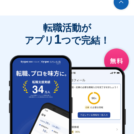
転職活動が
1
アプリ
つで完結！