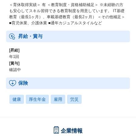
＜育休取得実績＞ 有 ＜教育制度・資格補助補足＞ ※未経験の方
も安心してスキル習得できる教育制度を用意しています。 IT基礎
教育（最長1ヶ月）、車載基礎教育（最長2ヶ月） ＜その他補足＞
■育児休業、介護休業 ■通年カジュアルスタイルなど
昇給・賞与
[昇給]
年1回
[賞与]
確認中
保険
健康
厚生年金
雇用
労災
企業情報