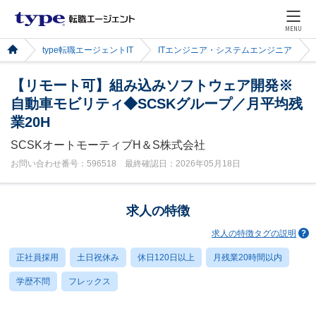
MENU
type転職エージェントIT
ITエンジニア・システムエンジニア
【リモート可】組み込みソフトウェア開発※
自動車モビリティ◆SCSKグループ／月平均残
業20H
SCSKオートモーティブH＆S株式会社
お問い合わせ番号：596518 最終確認日：2026年05月18日
求人の特徴
求人の特徴タグの説明
正社員採用
土日祝休み
休日120日以上
月残業20時間以内
学歴不問
フレックス