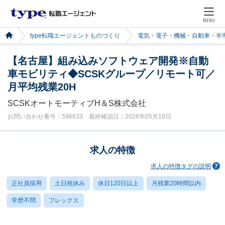
MENU
type転職エージェントものづくり
電気・電子・機械・自動車・半
【名古屋】組み込みソフトウェア開発※自動
車モビリティ◆SCSKグループ／リモート可／
月平均残業20H
SCSKオートモーティブH＆S株式会社
お問い合わせ番号：596633 最終確認日：2026年05月18日
求人の特徴
求人の特徴タグの説明
正社員採用
土日祝休み
休日120日以上
月残業20時間以内
学歴不問
フレックス