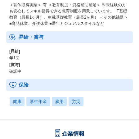
＜育休取得実績＞ 有 ＜教育制度・資格補助補足＞ ※未経験の方
も安心してスキル習得できる教育制度を用意しています。 IT基礎
教育（最長1ヶ月）、車載基礎教育（最長2ヶ月） ＜その他補足＞
■育児休業、介護休業 ■通年カジュアルスタイルなど
昇給・賞与
[昇給]
年1回
[賞与]
確認中
保険
健康
厚生年金
雇用
労災
企業情報