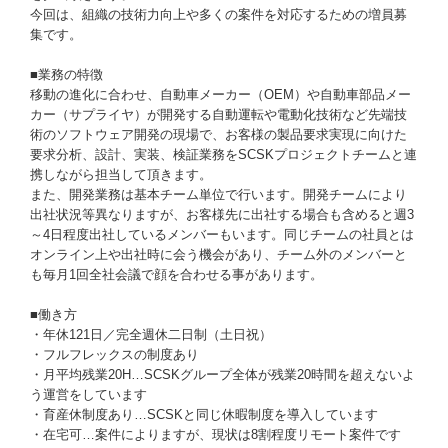
今回は、組織の技術力向上や多くの案件を対応するための増員募
集です。
■業務の特徴
移動の進化に合わせ、自動車メーカー（OEM）や自動車部品メー
カー（サプライヤ）が開発する自動運転や電動化技術など先端技
術のソフトウェア開発の現場で、お客様の製品要求実現に向けた
要求分析、設計、実装、検証業務をSCSKプロジェクトチームと連
携しながら担当して頂きます。
また、開発業務は基本チーム単位で行います。開発チームにより
出社状況等異なりますが、お客様先に出社する場合も含めると週3
～4日程度出社しているメンバーもいます。同じチームの社員とは
オンライン上や出社時に会う機会があり、チーム外のメンバーと
も毎月1回全社会議で顔を合わせる事があります。
■働き方
・年休121日／完全週休二日制（土日祝）
・フルフレックスの制度あり
・月平均残業20H…SCSKグループ全体が残業20時間を超えないよ
う運営をしています
・育産休制度あり…SCSKと同じ休暇制度を導入しています
・在宅可…案件によりますが、現状は8割程度リモート案件です