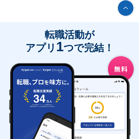
転職活動が
1
アプリ
つで完結！