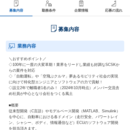
募集内容
勤務条件
企業情報
応募の流れ
募集内容
業務内容
＼おすすめポイント／
◇100年に一度の大変革期！業界をリードし業績も好調なSCSKか
らの案件を対応
◇「自動運転」や「空飛ぶクルマ」夢あるモビリティ社会の実現
に向けて特化型エンジニアとソフトウェアの力で貢献！
◇設立2年で離職者1名のみ！（2024年10月時点）メンバー交流含
め社員が中心となり会社をつくる風土
■概要
従来型開発（C言語）やモデルベース開発（MATLAB、Simulink）
を中心に、自動車における各ドメイン（走行安全、パワートレイ
ン、シャシー、ボディ、情報通信など）ECUのソフトウェア開発
を担当頂きます。